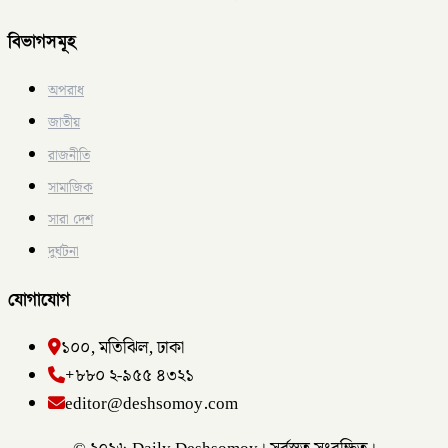
বিভাগসমূহ
অপরাধ
জাতীয়
রাজনীতি
সামাজিক
সারা দেশ
দুর্ঘটনা
যোগাযোগ
১০০, মতিঝিল, ঢাকা
+৮৮০ ২-৯৫৫ ৪৩২১
editor@deshsomoy.com