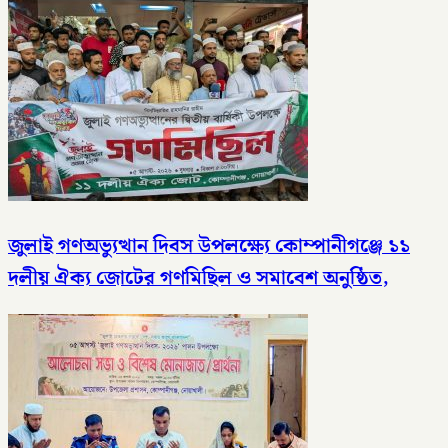
জুলাই গণঅভ্যুত্থান দিবস উপলক্ষ্যে কোম্পানীগঞ্জে ১১
দলীয় ঐক্য জোটের গণমিছিল ও সমাবেশ অনুষ্ঠিত,