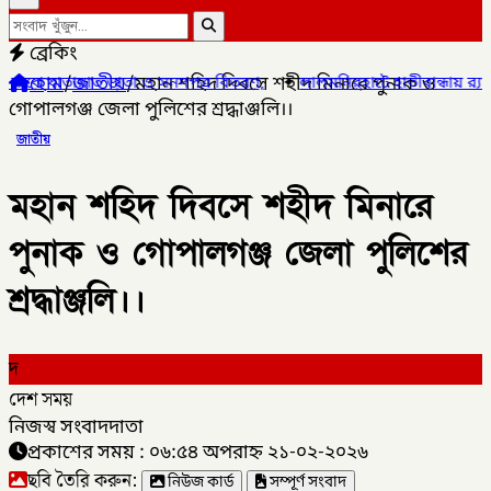
ব্রেকিং
হোম
/
জাতীয়
/
মহান শহিদ দিবসে শহীদ মিনারে পুনাক ও
ও সনদপত্র বিতরণ,
✦
লালমনিরহাটে হাতীবান্ধায় র‌্যাব-১৩ অভিযানে ফেয়ারডিল
গোপালগঞ্জ জেলা পুলিশের শ্রদ্ধাঞ্জলি।।
জাতীয়
মহান শহিদ দিবসে শহীদ মিনারে
পুনাক ও গোপালগঞ্জ জেলা পুলিশের
শ্রদ্ধাঞ্জলি।।
দ
দেশ সময়
নিজস্ব সংবাদদাতা
প্রকাশের সময় : ০৬:৫৪ অপরাহ্ন ২১-০২-২০২৬
ছবি তৈরি করুন:
নিউজ কার্ড
সম্পূর্ণ সংবাদ