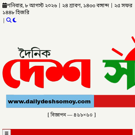
শনিবার, ৮ আগস্ট ২০২৬
|
২৪ শ্রাবণ, ১৪৩৩ বঙ্গাব্দ
|
২৫ সফর
১৪৪৮ হিজরি
|
[ বিজ্ঞাপন — ৪৬৮×৬০ ]