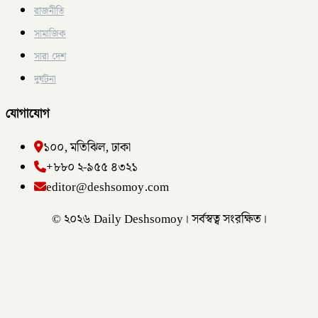
রাজনীতি
সামাজিক
সারা দেশ
দুর্ঘটনা
যোগাযোগ
১০০, মতিঝিল, ঢাকা
+৮৮০ ২-৯৫৫ ৪৩২১
editor@deshsomoy.com
© ২০২৬ Daily Deshsomoy। সর্বস্বত্ব সংরক্ষিত।