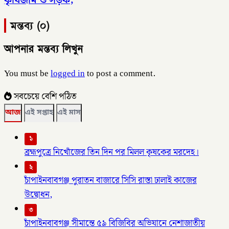
মন্তব্য (০)
আপনার মন্তব্য লিখুন
You must be
logged in
to post a comment.
সবচেয়ে বেশি পঠিত
আজ
এই সপ্তাহ
এই মাস
১
ব্রহ্মপুত্রে নিখোঁজের তিন দিন পর মিলল কৃষকের মরদেহ।
২
চাঁপাইনবাবগঞ্জ পুরাতন বাজারে সিসি রাস্তা ঢালাই কাজের
উদ্বোধন,
৩
চাঁপাইনবাবগঞ্জ সীমান্তে ৫৯ বিজিবির অভিযানে নেশাজাতীয়