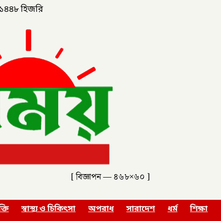
১৪৪৮ হিজরি
[ বিজ্ঞাপন — ৪৬৮×৬০ ]
ক্তি
স্বাস্থ্য ও চিকিৎসা
অপরাধ
সারাদেশ
ধর্ম
শিক্ষা