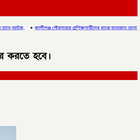
্জ পৌরসভার প্রশিক্ষণার্থীদের মাঝে যাতায়াত ভাতা ও সনদপত্র বিতরণ,
✦
লা
িতর করতে হবে।