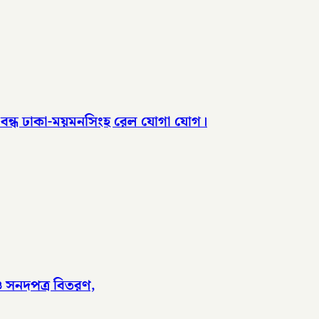
, বন্ধ ঢাকা-ময়মনসিংহ রেল যোগা যোগ।
 ও সনদপত্র বিতরণ,