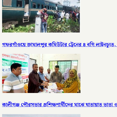
গফরগাঁওয়ে জামালপুর কমিউটার ট্রেনের ৪ বগি লাইনচ্যুত
কালীগঞ্জ পৌরসভার প্রশিক্ষণার্থীদের মাঝে যাতায়াত ভাতা