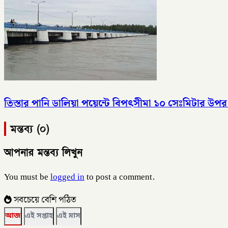
তিস্তার পানি ডালিয়া পয়েন্টে বিপৎসীমা ১০ সেঃমিটার উপর দ
মন্তব্য (০)
আপনার মন্তব্য লিখুন
You must be
logged in
to post a comment.
সবচেয়ে বেশি পঠিত
আজ
এই সপ্তাহ
এই মাস