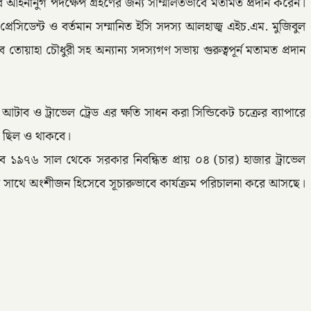
করে আইনানুগ পদক্ষেপ গ্রহণের জন্য সম্মিলিতভাবে মতামত প্রদান করেন।
েসিডেন্ট ও বর্তমান সম্মানিত ইসি সদস্য আলহাজ্ব এইচ.এম. মুজিবুল
য়াহা চৌধুরী সহ অন্যান্য সদস্যগণ সভায় গুরুত্বপূর্ন মতামত প্রদান
আটাব ও ট্রাভেল ট্রেড এর ক্ষতি সাধন করা সিন্ডিকেট চক্রের ব্যাপারে
্ট ছিল ও থাকবে।
টাব ১৯৭৬ সাল থেকে সরকার নিবন্ধিত প্রায় ০৪ (চার) হাজার ট্রাভেল
রের সাথে অংশীজন হিসেবে সূচারুভাবে কার্যক্রম পরিচালনা করে আসছে।