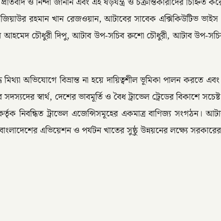
্রতিবাদ ও নিন্দা জানান এবং এই ষড়যন্ত্র ও চক্রান্তকারীদের চিহ্নিত 
দ জিয়াউর রহমান খান রেজওয়ান, আটাবের সাবেক এক্সিকিউটিভ ভাইস প্র
র আহমেদ চৌধুরী দিপু, আটাব উপ-সচিব রুশো চৌধুরী, আটাব উপ-সচিব তো
 মিথ্যা অভিযোগে বিভ্রান্ত না হয়ে দায়িত্বশীল ভূমিকা পালন করতে এবং 
যদের স্বার্থ, দেশের ভাবমূর্তি ও বৈধ ট্রাভেল ট্রেডের বিকাশে সচেষ
কর্তৃক নিবন্ধিত ট্রাভেল এজেন্সিসমূহের একমাত্র বাণিজ্য সংগঠন। আ
ব বাংলাদেশের এভিয়েশন ও পর্যটন খাতের সুষ্ঠু উন্নয়নের লক্ষ্যে সরকা