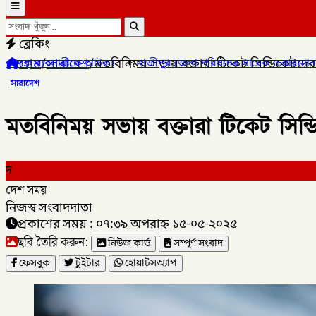
ব্রেকিং
হোম
/
সারাদেশ
/
মতবিনিময় সভায় বক্তারা টিকেট সিন্ডিকেটদের
ক।
✦
গাজীপুর জেলা পরিষদের সাবেক চেয়ারম্যান ও গাজীপুর ৫ আসনের স
সারাদেশ
মতবিনিময় সভায় বক্তারা টিকেট সিন্
দ
দেশ সময়
নিজস্ব সংবাদদাতা
প্রকাশের সময় : ০৭:৩৯ অপরাহ্ন ১৫-০৫-২০২৫
ছবি তৈরি করুন:
নিউজ কার্ড
সম্পূর্ণ সংবাদ
ফেসবুক
টুইটার
হোয়াটসঅ্যাপ