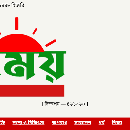
১৪৪৮ হিজরি
[ বিজ্ঞাপন — ৪৬৮×৬০ ]
ক্তি
স্বাস্থ্য ও চিকিৎসা
অপরাধ
সারাদেশ
ধর্ম
শিক্ষা