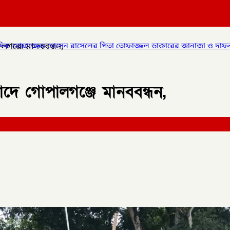
ালগঞ্জে মানববন্ধন,
 পিতা তোফাজ্জল ডাক্তারের জানাজা ও দাফন সম্পন্ন।
✦
লালমনিরহাটের ৫ 
িবাদে গোপালগঞ্জে মানববন্ধন,