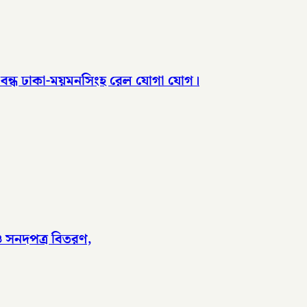
, বন্ধ ঢাকা-ময়মনসিংহ রেল যোগা যোগ।
 ও সনদপত্র বিতরণ,