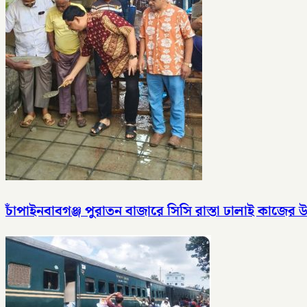
চাঁপাইনবাবগঞ্জ পুরাতন বাজারে সিসি রাস্তা ঢালাই কাজের উ