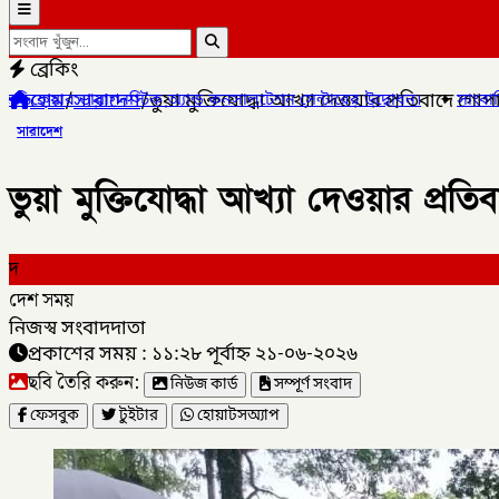
ব্রেকিং
হোম
/
সারাদেশ
/
ভুয়া মুক্তিযোদ্ধা আখ্যা দেওয়ার প্রতিবাদে গোপ
্ড কনসালটেশন সেন্টারের উদ্বোধন।
✦
সাংবাদিক মোয়াজ্জেম হোসেন রাসেলের
সারাদেশ
ভুয়া মুক্তিযোদ্ধা আখ্যা দেওয়ার প্রত
দ
দেশ সময়
নিজস্ব সংবাদদাতা
প্রকাশের সময় : ১১:২৮ পূর্বাহ্ন ২১-০৬-২০২৬
ছবি তৈরি করুন:
নিউজ কার্ড
সম্পূর্ণ সংবাদ
ফেসবুক
টুইটার
হোয়াটসঅ্যাপ