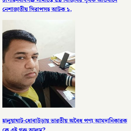
চাঁপাইনবাবগঞ্জ সীমান্তে ৫৯ বিজিবির পৃথক অভিযানে
নেশাজাতীয় সিরাপসহ আটক ১,
হালুয়াঘাট-ধোবাউড়ায় ভারতীয় অবৈধ পণ্য আমদানিকারক
কে এই গরু আলম?