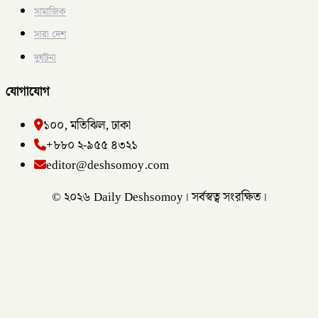
সামাজিক
সারা দেশ
দুর্ঘটনা
যোগাযোগ
১০০, মতিঝিল, ঢাকা
+৮৮০ ২-৯৫৫ ৪৩২১
editor@deshsomoy.com
© ২০২৬ Daily Deshsomoy। সর্বস্বত্ব সংরক্ষিত।