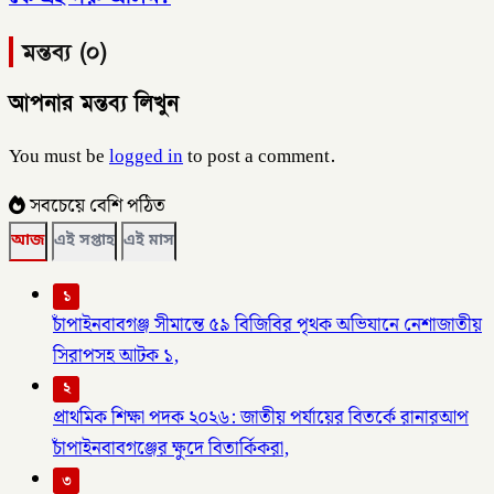
মন্তব্য (০)
আপনার মন্তব্য লিখুন
You must be
logged in
to post a comment.
সবচেয়ে বেশি পঠিত
আজ
এই সপ্তাহ
এই মাস
১
চাঁপাইনবাবগঞ্জ সীমান্তে ৫৯ বিজিবির পৃথক অভিযানে নেশাজাতীয়
সিরাপসহ আটক ১,
২
প্রাথমিক শিক্ষা পদক ২০২৬: জাতীয় পর্যায়ের বিতর্কে রানারআপ
চাঁপাইনবাবগঞ্জের ক্ষুদে বিতার্কিকরা,
৩