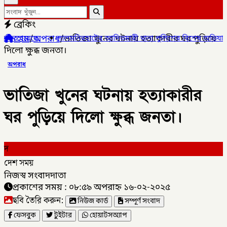
ব্রেকিং
হোম
/
অপরাধ
/
ভাতিজা খুনের ঘটনায় হত্যাকারীর ঘর পুড়িয়ে
লমনিরহাটের আদিতমারী থানা পুলিশের বিশেষ অভিযানে , মাদক সম্রাট মাই
দিলো ক্ষুব্ধ জনতা।
অপরাধ
ভাতিজা খুনের ঘটনায় হত্যাকারীর
ঘর পুড়িয়ে দিলো ক্ষুব্ধ জনতা।
দ
দেশ সময়
নিজস্ব সংবাদদাতা
প্রকাশের সময় : ০৮:৫৯ অপরাহ্ন ১৬-০২-২০২৫
ছবি তৈরি করুন:
নিউজ কার্ড
সম্পূর্ণ সংবাদ
ফেসবুক
টুইটার
হোয়াটসঅ্যাপ