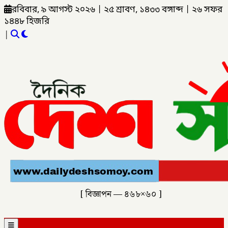
রবিবার, ৯ আগস্ট ২০২৬
|
২৫ শ্রাবণ, ১৪৩৩ বঙ্গাব্দ
|
২৬ সফর
১৪৪৮ হিজরি
|
[ বিজ্ঞাপন — ৪৬৮×৬০ ]