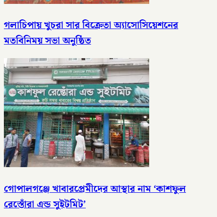
গলাচিপায় খুচরা সার বিক্রেতা অ্যাসোসিয়েশনের
মতবিনিময় সভা অনুষ্ঠিত
গোপালগঞ্জে খাবারপ্রেমীদের আস্থার নাম ‘কাশফুল
রেস্তোঁরা এন্ড সুইটমিট’