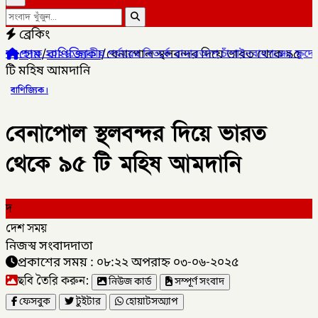
ব্রেকিং
হোম
/
বাণিজ্যিক।
/
বেনাপোল স্থলবন্দর দিয়ে ভারত থেকে ৯৫
ীয় পর্যায়ের বিতর্কে রানারআপ চাঁপাইনবাবগঞ্জের ক্ষুদে বিতার্কিকরা,
✦
চাঁ
টি মহিষ আমদানি
বাণিজ্যিক।
বেনাপোল স্থলবন্দর দিয়ে ভারত
থেকে ৯৫ টি মহিষ আমদানি
দ
দেশ সময়
নিজস্ব সংবাদদাতা
প্রকাশের সময় : ০৮:২২ অপরাহ্ন ০৩-০৬-২০২৫
ছবি তৈরি করুন:
নিউজ কার্ড
সম্পূর্ণ সংবাদ
ফেসবুক
টুইটার
হোয়াটসঅ্যাপ