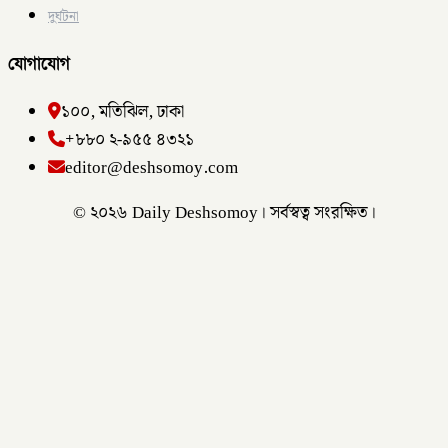
দুর্ঘটনা
যোগাযোগ
১০০, মতিঝিল, ঢাকা
+৮৮০ ২-৯৫৫ ৪৩২১
editor@deshsomoy.com
© ২০২৬ Daily Deshsomoy। সর্বস্বত্ব সংরক্ষিত।