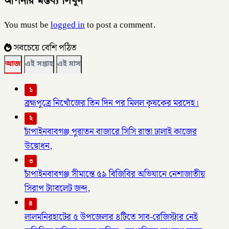
আপনার মন্তব্য লিখুন
You must be
logged in
to post a comment.
সবচেয়ে বেশি পঠিত
আজ
এই সপ্তাহ
এই মাস
১
ব্রহ্মপুত্রে নিখোঁজের তিন দিন পর মিলল কৃষকের মরদেহ।
২
চাঁপাইনবাবগঞ্জ পুরাতন বাজারে সিসি রাস্তা ঢালাই কাজের
উদ্বোধন,
৩
চাঁপাইনবাবগঞ্জ সীমান্তে ৫৯ বিজিবির অভিযানে নেশাজাতীয়
সিরাপ ট্যাবলেট জব্দ,
৪
লালমনিরহাটের ৫ উপজেলার ৪টিতে সাব-রেজিস্ট্রার নেই