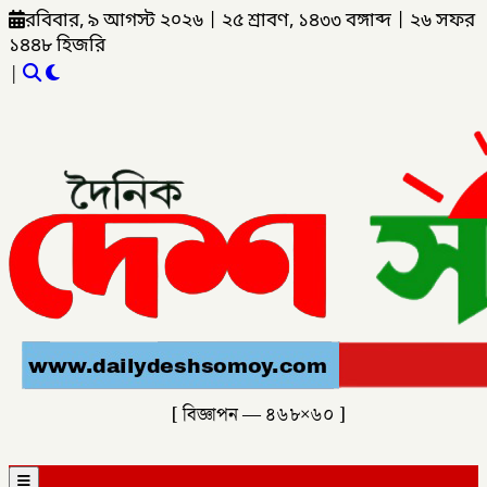
রবিবার, ৯ আগস্ট ২০২৬
|
২৫ শ্রাবণ, ১৪৩৩ বঙ্গাব্দ
|
২৬ সফর
১৪৪৮ হিজরি
|
[ বিজ্ঞাপন — ৪৬৮×৬০ ]