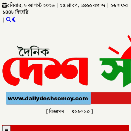
রবিবার, ৯ আগস্ট ২০২৬
|
২৫ শ্রাবণ, ১৪৩৩ বঙ্গাব্দ
|
২৬ সফর
১৪৪৮ হিজরি
|
[ বিজ্ঞাপন — ৪৬৮×৬০ ]