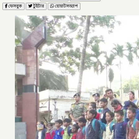
ফেসবুক
টুইটার
হোয়াটসঅ্যাপ