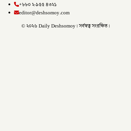
+৮৮০ ২-৯৫৫ ৪৩২১
editor@deshsomoy.com
© ২০২৬ Daily Deshsomoy। সর্বস্বত্ব সংরক্ষিত।