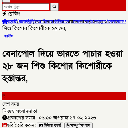
ব্রেকিং
হোম
/
জাতীয়
/
বেনাপোল দিয়ে ভারতে পাচার হওয়া ২৮ জন
র বিশেষ অভিযানে , মাদক সম্রাট মাইদুল ইসলামকে আটক ০৩ বোতল স্কাফ সি
শিশু কিশোর কিশোরীকে হস্তান্তর,
জাতীয়
বেনাপোল দিয়ে ভারতে পাচার হওয়া
২৮ জন শিশু কিশোর কিশোরীকে
হস্তান্তর,
দ
দেশ সময়
নিজস্ব সংবাদদাতা
প্রকাশের সময় : ০৯:৫০ অপরাহ্ন ১৭-০২-২০২৬
ছবি তৈরি করুন:
নিউজ কার্ড
সম্পূর্ণ সংবাদ