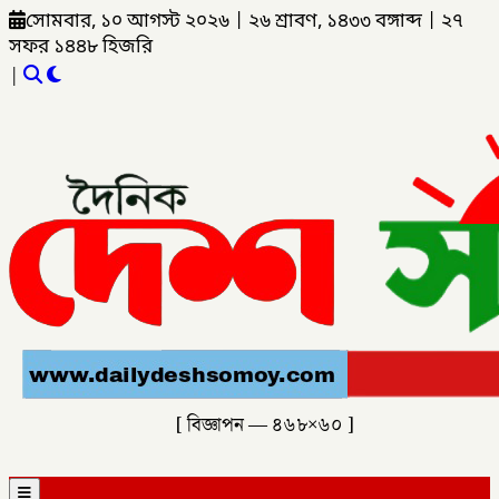
সোমবার, ১০ আগস্ট ২০২৬
|
২৬ শ্রাবণ, ১৪৩৩ বঙ্গাব্দ
|
২৭
সফর ১৪৪৮ হিজরি
|
[ বিজ্ঞাপন — ৪৬৮×৬০ ]