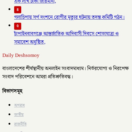
এক লাখ টাকা জরিমানা,
৪
গলাচিপায় সর্প দংশনে রোগীর মৃত্যুর ঘটনায় তদন্ত কমিটি গঠন।
৫
চাঁপাইনবাবগঞ্জে আন্তর্জাতিক আদিবাসী দিবসে শোভাযাত্রা ও
সমাবেশ অনুষ্ঠিত,
Daily Deshsomoy
বাংলাদেশের শীর্ষস্থানীয় অনলাইন সংবাদমাধ্যম। নির্ভরযোগ্য ও নিরপেক্ষ
সংবাদ পরিবেশনে আমরা প্রতিশ্রুতিবদ্ধ।
বিভাগসমূহ
অপরাধ
জাতীয়
রাজনীতি