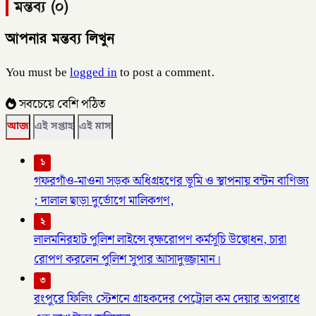
মন্তব্য (০)
আপনার মন্তব্য লিখুন
You must be
logged in
to post a comment.
সবচেয়ে বেশি পঠিত
আজ
এই সপ্তাহ
এই মাস
১
গফরগাঁও-মাওনা সড়ক অধিগ্রহণের ভূমি ও স্থাপনায় বন্টন বাণিজ্য
; দালাল ছাড়া দুর্ভোগে মালিকগণ,
২
লালমনিরহাট পুলিশ লাইন্সে বৃক্ষরোপণ কর্মসূচি উদ্বোধন, চারা
রোপণ করলেন পুলিশ সুপার আসাদুজ্জামান।
৩
রংপুরে ফিলিং স্টেশনে গ্রাহকদের পেট্রোল কম দেয়ার অপরাধে