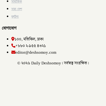
সামাজিক
সারা দেশ
দুর্ঘটনা
যোগাযোগ
১০০, মতিঝিল, ঢাকা
+৮৮০ ২-৯৫৫ ৪৩২১
editor@deshsomoy.com
© ২০২৬ Daily Deshsomoy। সর্বস্বত্ব সংরক্ষিত।