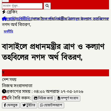
ব্রেকিং
হোম
/
অর্থনীতি
/
বাসাইলে প্রধানমন্ত্রীর ত্রাণ ও কল্যাণ তহবিলের
সম্পন্ন, সভাপতি নির্বাচিত সিরাজুল ইসলাম, সাধারণ সম্পাদক হামিদুর রহমান
নগদ অর্থ বিতরণ,
অর্থনীতি
বাসাইলে প্রধানমন্ত্রীর ত্রাণ ও কল্যাণ
তহবিলের নগদ অর্থ বিতরণ,
দ
দেশ সময়
নিজস্ব সংবাদদাতা
প্রকাশের সময় : ০৪:৩২ অপরাহ্ন ২৭-০৫-২০২৬
ছবি তৈরি করুন:
নিউজ কার্ড
সম্পূর্ণ সংবাদ
ফেসবুক
টুইটার
হোয়াটসঅ্যাপ