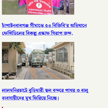
চাঁপাইনবাবগঞ্জ সীমান্তে ৫৩ বিজিবি’র অভিযানে
ফেন্সিডিলের বিকল্প এস্কাফ সিরাপ জব্দ,
লালমনিরহাটে বুড়িমারী স্থল বন্দরে পাথর ও বালু
ব্যবসায়ীদের মুখ ফিরিয়ে নিচ্ছে।