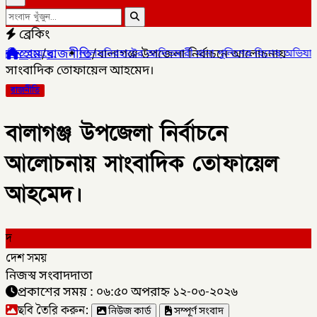
ব্রেকিং
হোম
/
রাজনীতি
/
বালাগঞ্জ উপজেলা নির্বাচনে আলোচনায়
মনিরহাটের আদিতমারী থানা পুলিশের বিশেষ অভিযানে , মাদক সম্রাট মাইদু
সাংবাদিক তোফায়েল আহমেদ।
রাজনীতি
বালাগঞ্জ উপজেলা নির্বাচনে
আলোচনায় সাংবাদিক তোফায়েল
আহমেদ।
দ
দেশ সময়
নিজস্ব সংবাদদাতা
প্রকাশের সময় : ০৬:৫০ অপরাহ্ন ১২-০৩-২০২৬
ছবি তৈরি করুন:
নিউজ কার্ড
সম্পূর্ণ সংবাদ