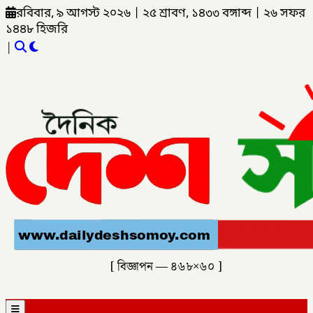
রবিবার, ৯ আগস্ট ২০২৬
|
২৫ শ্রাবণ, ১৪৩৩ বঙ্গাব্দ
|
২৬ সফর
১৪৪৮ হিজরি
|
[ বিজ্ঞাপন — ৪৬৮×৬০ ]