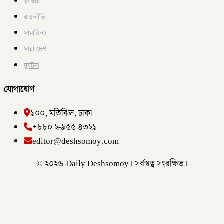
জাতীয়
রাজনীতি
সামাজিক
সারা দেশ
দুর্ঘটনা
যোগাযোগ
১০০, মতিঝিল, ঢাকা
+৮৮০ ২-৯৫৫ ৪৩২১
editor@deshsomoy.com
© ২০২৬ Daily Deshsomoy। সর্বস্বত্ব সংরক্ষিত।