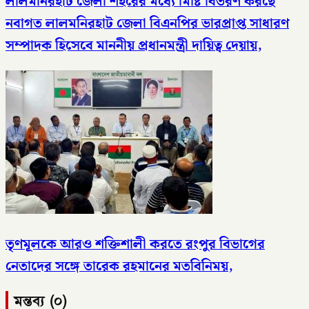
লালমনিরহাট জেলা শহরের মধ্যে মিষ্টি বিতরণ করছে
নবাগত লালমনিরহাট জেলা বিএনপির ভারপ্রাপ্ত সাধারণ
সম্পাদক হিসেবে মাননীয় প্রধানমন্ত্রী দায়িত্ব দেয়ায়,
তৃণমূলকে আরও শক্তিশালী করতে রংপুর বিভাগের
নেতাদের সঙ্গে তারেক রহমানের মতবিনিময়,
মন্তব্য (০)