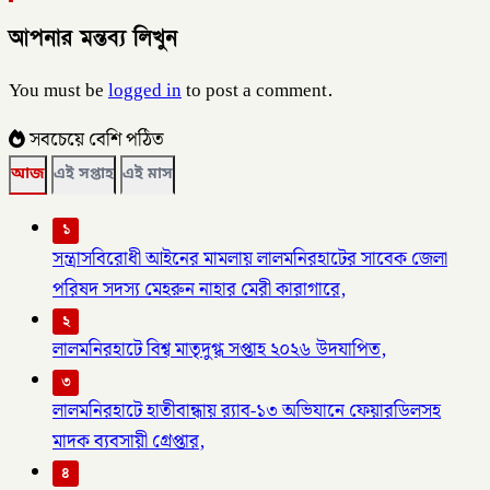
আপনার মন্তব্য লিখুন
You must be
logged in
to post a comment.
সবচেয়ে বেশি পঠিত
আজ
এই সপ্তাহ
এই মাস
১
সন্ত্রাসবিরোধী আইনের মামলায় লালমনিরহাটের সাবেক জেলা
পরিষদ সদস্য মেহরুন নাহার মেরী কারাগারে,
২
লালমনিরহাটে বিশ্ব মাতৃদুগ্ধ সপ্তাহ ২০২৬ উদযাপিত,
৩
লালমনিরহাটে হাতীবান্ধায় র‌্যাব-১৩ অভিযানে ফেয়ারডিলসহ
মাদক ব্যবসায়ী গ্রেপ্তার,
৪