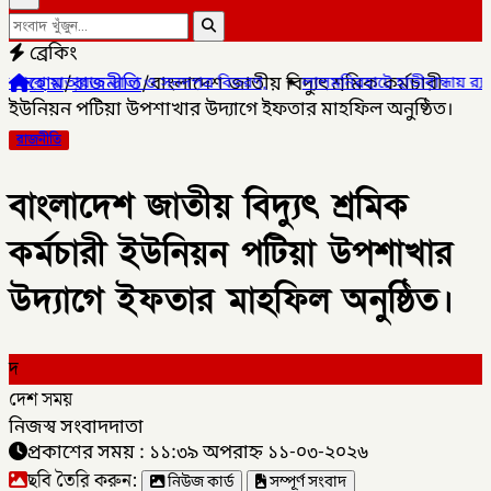
ব্রেকিং
হোম
/
রাজনীতি
/
বাংলাদেশ জাতীয় বিদ্যুৎ শ্রমিক কর্মচারী
ও সনদপত্র বিতরণ,
✦
লালমনিরহাটে হাতীবান্ধায় র‌্যাব-১৩ অভিযানে ফেয়ারডিল
ইউনিয়ন পটিয়া উপশাখার উদ্যাগে ইফতার মাহফিল অনুষ্ঠিত।
রাজনীতি
বাংলাদেশ জাতীয় বিদ্যুৎ শ্রমিক
কর্মচারী ইউনিয়ন পটিয়া উপশাখার
উদ্যাগে ইফতার মাহফিল অনুষ্ঠিত।
দ
দেশ সময়
নিজস্ব সংবাদদাতা
প্রকাশের সময় : ১১:৩৯ অপরাহ্ন ১১-০৩-২০২৬
ছবি তৈরি করুন:
নিউজ কার্ড
সম্পূর্ণ সংবাদ