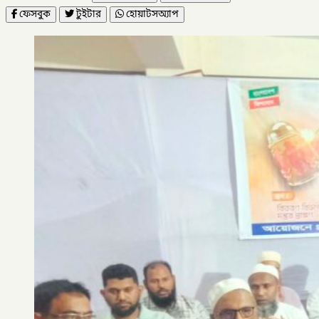
ফেসবুক
টুইটার
হোয়াটসঅ্যাপ