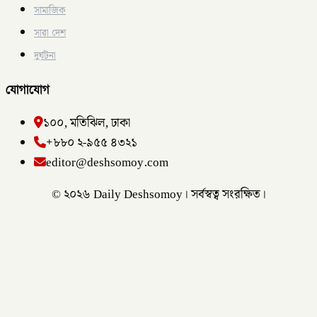
সামাজিক
সারা দেশ
দুর্ঘটনা
যোগাযোগ
১০০, মতিঝিল, ঢাকা
+৮৮০ ২-৯৫৫ ৪৩২১
editor@deshsomoy.com
© ২০২৬ Daily Deshsomoy। সর্বস্বত্ব সংরক্ষিত।