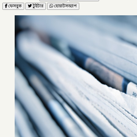
ফেসবুক
টুইটার
হোয়াটসঅ্যাপ