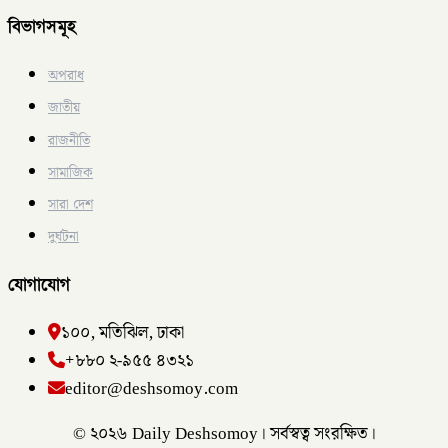
বিভাগসমূহ
অপরাধ
জাতীয়
রাজনীতি
সামাজিক
সারা দেশ
দুর্ঘটনা
যোগাযোগ
১০০, মতিঝিল, ঢাকা
+৮৮০ ২-৯৫৫ ৪৩২১
editor@deshsomoy.com
© ২০২৬ Daily Deshsomoy। সর্বস্বত্ব সংরক্ষিত।