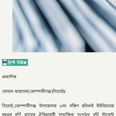
প্রকাশিত
নোমান আহমেদ(কোম্পানীগঞ্জ)সিলেটঃ
সিলেট,কোম্পানীগঞ্জ উপজেলার ৬নং দক্ষিণ রনিখাই ইউনিয়নের
বৃহত্তর বর্ণি গ্রামের ঐতিহ্যবাহী সামাজিক সংগঠন বর্নি স্টুডেন্ট