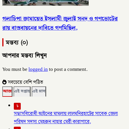
গলাচিপা জামায়েত ইসলামী জুলাই সনদ ও গণভোটের
রায় বাস্তবায়নের দাবিতে গণমিছিল,
মন্তব্য (০)
আপনার মন্তব্য লিখুন
You must be
logged in
to post a comment.
সবচেয়ে বেশি পঠিত
আজ
এই সপ্তাহ
এই মাস
১
সন্ত্রাসবিরোধী আইনের মামলায় লালমনিরহাটের সাবেক জেলা
পরিষদ সদস্য মেহরুন নাহার মেরী কারাগারে,