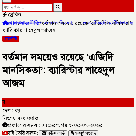
ব্রেকিং
হোম
/
রাজনীতি
/
বর্তমান সময়েও রয়েছে ‘এজিদি মানসিকতা’:
তা ও সনদপত্র বিতরণ,
✦
লালমনিরহাটে হাতীবান্ধায় র‌্যাব-১৩ অভিযানে ফেয়া
ব্যারিস্টার শাহেদুল আজম
রাজনীতি
বর্তমান সময়েও রয়েছে ‘এজিদি
মানসিকতা’: ব্যারিস্টার শাহেদুল
আজম
দ
দেশ সময়
নিজস্ব সংবাদদাতা
প্রকাশের সময় : ০৭:১৫ অপরাহ্ন ০৫-০৭-২০২৫
ছবি তৈরি করুন:
নিউজ কার্ড
সম্পূর্ণ সংবাদ