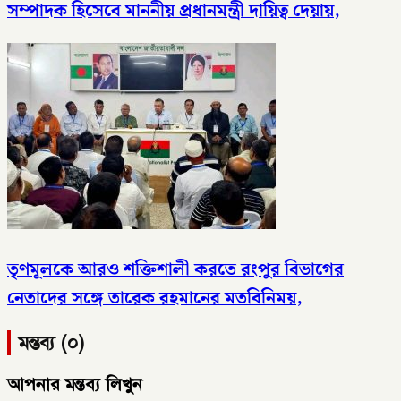
সম্পাদক হিসেবে মাননীয় প্রধানমন্ত্রী দায়িত্ব দেয়ায়,
তৃণমূলকে আরও শক্তিশালী করতে রংপুর বিভাগের
নেতাদের সঙ্গে তারেক রহমানের মতবিনিময়,
মন্তব্য (০)
আপনার মন্তব্য লিখুন