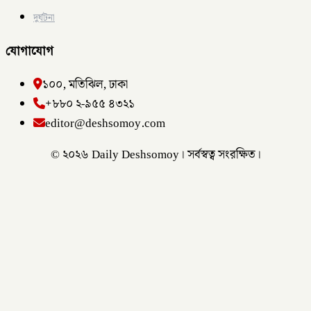
দুর্ঘটনা
যোগাযোগ
১০০, মতিঝিল, ঢাকা
+৮৮০ ২-৯৫৫ ৪৩২১
editor@deshsomoy.com
© ২০২৬ Daily Deshsomoy। সর্বস্বত্ব সংরক্ষিত।