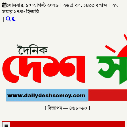
সোমবার, ১০ আগস্ট ২০২৬
|
২৬ শ্রাবণ, ১৪৩৩ বঙ্গাব্দ
|
২৭
সফর ১৪৪৮ হিজরি
|
[ বিজ্ঞাপন — ৪৬৮×৬০ ]