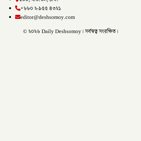
+৮৮০ ২-৯৫৫ ৪৩২১
editor@deshsomoy.com
© ২০২৬ Daily Deshsomoy। সর্বস্বত্ব সংরক্ষিত।