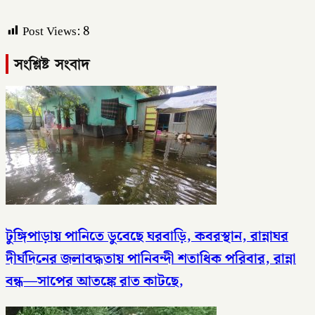
Post Views:
8
সংশ্লিষ্ট সংবাদ
টুঙ্গিপাড়ায় পানিতে ডুবেছে ঘরবাড়ি, কবরস্থান, রান্নাঘর
দীর্ঘদিনের জলাবদ্ধতায় পানিবন্দী শতাধিক পরিবার, রান্না
বন্ধ—সাপের আতঙ্কে রাত কাটছে,