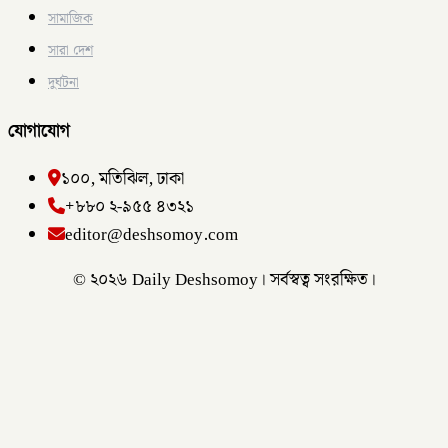
সামাজিক
সারা দেশ
দুর্ঘটনা
যোগাযোগ
১০০, মতিঝিল, ঢাকা
+৮৮০ ২-৯৫৫ ৪৩২১
editor@deshsomoy.com
© ২০২৬ Daily Deshsomoy। সর্বস্বত্ব সংরক্ষিত।