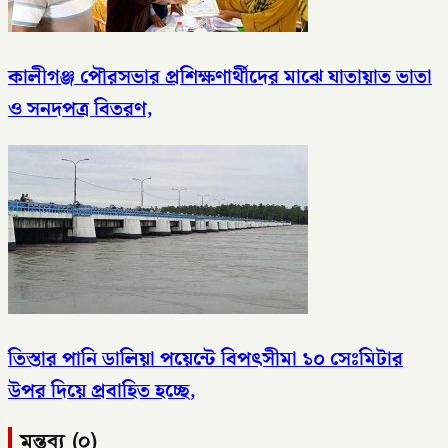
কালীগঞ্জ পৌরসভার প্রশিক্ষণার্থীদের মাঝে যাতায়াত ভাতা
ও সনদপত্র বিতরণ,
তিস্তার পানি ডালিয়া পয়েন্টে বিপৎসীমা ১০ সেঃমিটার
উপর দিয়ে প্রবাহিত হচ্ছে,
মন্তব্য (০)