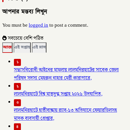
আপনার মন্তব্য লিখুন
You must be
logged in
to post a comment.
সবচেয়ে বেশি পঠিত
আজ
এই সপ্তাহ
এই মাস
১
সন্ত্রাসবিরোধী আইনের মামলায় লালমনিরহাটের সাবেক জেলা
পরিষদ সদস্য মেহরুন নাহার মেরী কারাগারে,
২
লালমনিরহাটে বিশ্ব মাতৃদুগ্ধ সপ্তাহ ২০২৬ উদযাপিত,
৩
লালমনিরহাটে হাতীবান্ধায় র‌্যাব-১৩ অভিযানে ফেয়ারডিলসহ
মাদক ব্যবসায়ী গ্রেপ্তার,
৪