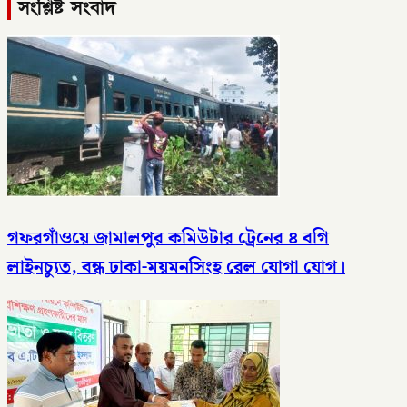
সংশ্লিষ্ট সংবাদ
গফরগাঁওয়ে জামালপুর কমিউটার ট্রেনের ৪ বগি
লাইনচ্যুত, বন্ধ ঢাকা-ময়মনসিংহ রেল যোগা যোগ।