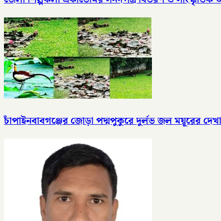
চাঁপাইনবাবগঞ্জের জোড়া পদ্মপুকুরে দুর্লভ জল ময়ূরের দেখা