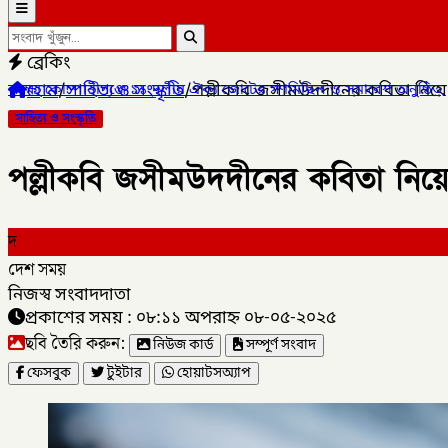
ব্রেকিং
হোম
/
সাহিত্য ও সংস্কৃতি
/
পল্লীকবি জসীমউদদীনের কবিতা নি
 ১১ দলীয় ঐক্য জোটের গণমিছিল ও সমাবেশ অনুষ্ঠিত,
✦
লালমনিরহাটের কালীগ
সাহিত্য ও সংস্কৃতি
পল্লীকবি জসীমউদদীনের কবিতা নি
দ
দেশ সময়
নিজস্ব সংবাদদাতা
প্রকাশের সময় : ০৮:১১ অপরাহ্ন ০৮-০৫-২০২৫
ছবি তৈরি করুন:
নিউজ কার্ড
সম্পূর্ণ সংবাদ
ফেসবুক
টুইটার
হোয়াটসঅ্যাপ