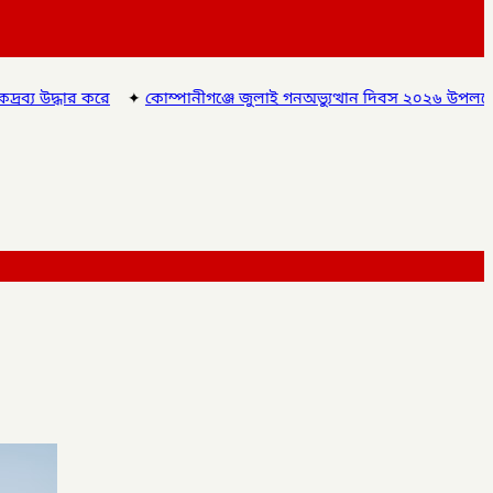
ম্পানীগঞ্জে জুলাই গনঅভ্যুত্থান দিবস ২০২৬ উপলক্ষে আলোচনা সভা ও বিশে