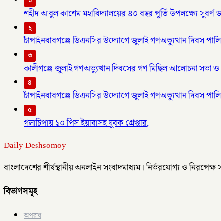
১
শহীদ আবুল কাশেম মহাবিদ্যালয়ের ৪০ বছর পূর্তি উপলক্ষ্যে সুবর্
২
চাঁপাইনবাবগঞ্জে ডিএনসির উদ্যোগে জুলাই গণঅভ্যুত্থান দিবস পাল
৩
কালীগঞ্জে জুলাই গণঅভ্যুত্থান দিবসের গণ মিছিল আলোচনা সভা ও 
৪
চাঁপাইনবাবগঞ্জে ডিএনসির উদ্যোগে জুলাই গণঅভ্যুত্থান দিবস পাল
৫
গলাচিপায় ১০ পিস ইয়াবাসহ যুবক গ্রেপ্তার,
Daily Deshsomoy
বাংলাদেশের শীর্ষস্থানীয় অনলাইন সংবাদমাধ্যম। নির্ভরযোগ্য ও নিরপেক্ষ
বিভাগসমূহ
অপরাধ