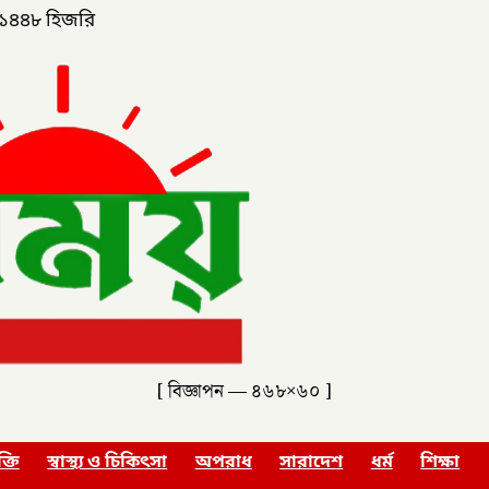
১৪৪৮ হিজরি
[ বিজ্ঞাপন — ৪৬৮×৬০ ]
ক্তি
স্বাস্থ্য ও চিকিৎসা
অপরাধ
সারাদেশ
ধর্ম
শিক্ষা