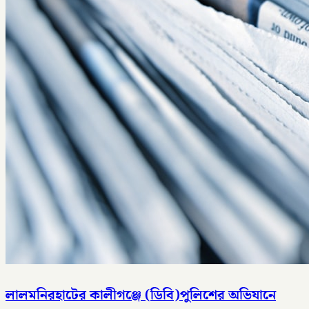
লালমনিরহাটের কালীগঞ্জে (ডিবি)পুলিশের অভিযানে