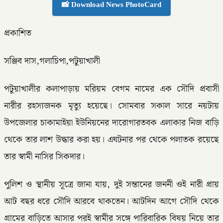
📸 Download News PhotoCard
প্রকাশিত
সঞ্জিব দাস,গলাচিপা,পটুয়াখালী
পটুয়াখালীর কলাপাড়ায় মরিয়ম বেগম নামের এক সৌদি প্রবাসী
নারীর রহস্যজনক মৃত্যু হয়েছে। সোমবার সকাল সারে নয়টায়
উপজেলার চাকামাইয়া ইউনিয়নের দারোগারতবক এলাকার নিজ বাড়ি
থেকে তার লাশ উদ্ধার করা হয়। এঘটনার পর থেকে পলাতক রয়েছে
তার স্বামী নাসির সিকদার।
পুলিশ ও স্থানীয় সূত্রে জানা যায়, দুই সন্তানের জননী ওই নারী প্রায়
আট বছর ধরে সৌদি আরবে থাকতেন। আটদিন আগে সৌদি থেকে
গ্রামের বাড়িতে আসার পরই স্বামীর সঙ্গে পারিবারিক বিষয় নিয়ে তার