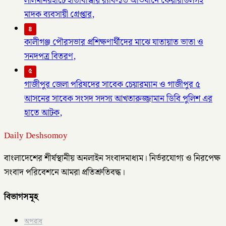
লালমনিরহাটে হাতীবান্ধায় র‌্যাব-১৩ অভিযানে ফেয়ারডিলসহ
মাদক ব্যবসায়ী গ্রেপ্তার,
৪
কালীগঞ্জ পৌরসভার প্রশিক্ষণার্থীদের মাঝে যাতায়াত ভাতা ও
সনদপত্র বিতরণ,
৫
গাজীপুর জেলা পরিষদের সাবেক চেয়ারম্যান ও গাজীপুর ৫
আসনের সাবেক সংসদ সদস্য আখতারুজ্জামান ডিবি পুলিশ এর
হাতে আটক,
Daily Deshsomoy
বাংলাদেশের শীর্ষস্থানীয় অনলাইন সংবাদমাধ্যম। নির্ভরযোগ্য ও নিরপেক্ষ
সংবাদ পরিবেশনে আমরা প্রতিশ্রুতিবদ্ধ।
বিভাগসমূহ
অপরাধ