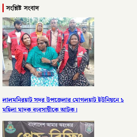
সংশ্লিষ্ট সংবাদ
লালমনিরহাট সদর উপজেলার মোগলহাট ইউনিয়নে ১
মহিলা মাদক ব্যবসায়ীকে আটক।