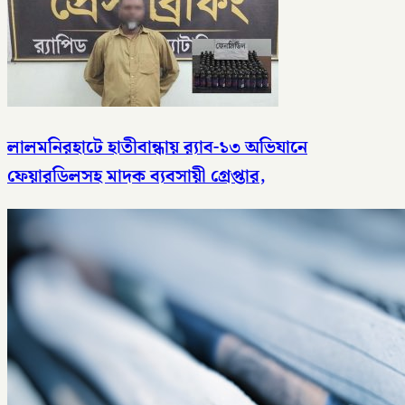
লালমনিরহাটে হাতীবান্ধায় র‌্যাব-১৩ অভিযানে
ফেয়ারডিলসহ মাদক ব্যবসায়ী গ্রেপ্তার,