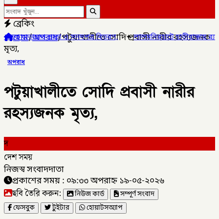
ব্রেকিং
হোম
/
অপরাধ
/
পটুয়াখালীতে সোদি প্রবাসী নারীর রহস্যজনক
া ও সনদপত্র বিতরণ,
✦
লালমনিরহাটে হাতীবান্ধায় র‌্যাব-১৩ অভিযানে ফেয়ার
মৃত্য,
অপরাধ
পটুয়াখালীতে সোদি প্রবাসী নারীর
রহস্যজনক মৃত্য,
দ
দেশ সময়
নিজস্ব সংবাদদাতা
প্রকাশের সময় : ০৯:৩৩ অপরাহ্ন ১৯-০৫-২০২৬
ছবি তৈরি করুন:
নিউজ কার্ড
সম্পূর্ণ সংবাদ
ফেসবুক
টুইটার
হোয়াটসঅ্যাপ