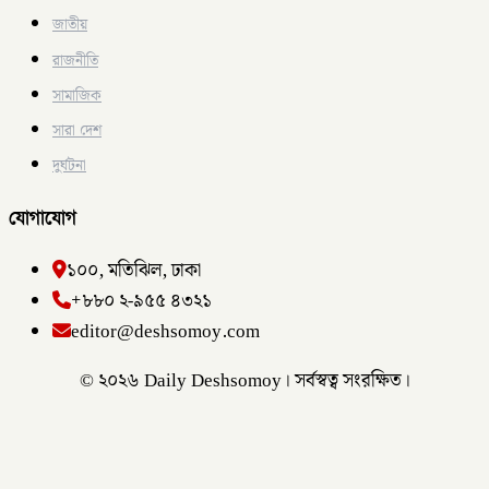
জাতীয়
রাজনীতি
সামাজিক
সারা দেশ
দুর্ঘটনা
যোগাযোগ
১০০, মতিঝিল, ঢাকা
+৮৮০ ২-৯৫৫ ৪৩২১
editor@deshsomoy.com
© ২০২৬ Daily Deshsomoy। সর্বস্বত্ব সংরক্ষিত।