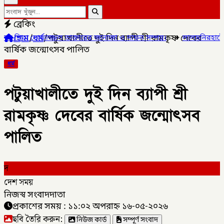
ব্রেকিং
হোম
/
ধর্ম
/
পটুয়াখালীতে দুই দিন ব্যাপী শ্রী রামকৃষ্ণ দেবের
াজ্জল ডাক্তারের জানাজা ও দাফন সম্পন্ন।
✦
লালমনিরহাটের ৫ উপজেলার ৪
বার্ষিক জন্মোৎসব পালিত
ধর্ম
পটুয়াখালীতে দুই দিন ব্যাপী শ্রী
রামকৃষ্ণ দেবের বার্ষিক জন্মোৎসব
পালিত
দ
দেশ সময়
নিজস্ব সংবাদদাতা
প্রকাশের সময় : ১১:০২ অপরাহ্ন ১৬-০৫-২০২৬
ছবি তৈরি করুন:
নিউজ কার্ড
সম্পূর্ণ সংবাদ