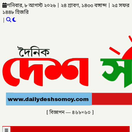
শনিবার, ৮ আগস্ট ২০২৬
|
২৪ শ্রাবণ, ১৪৩৩ বঙ্গাব্দ
|
২৫ সফর
১৪৪৮ হিজরি
|
[ বিজ্ঞাপন — ৪৬৮×৬০ ]