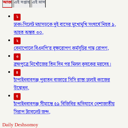
আজ
এই সপ্তাহ
এই মাস
১
ঢাকা-সিলেট মহাসড়কে দুই বাসের মুখোমুখি সংঘর্ষে নিহত ৯,
আহত অন্তত ৩০,
২
বেনাপোলে বিএনপি’র বৃক্ষরোপণ কর্মসূচির গাছ রোপণ,
৩
ব্রহ্মপুত্রে নিখোঁজের তিন দিন পর মিলল কৃষকের মরদেহ।
৪
চাঁপাইনবাবগঞ্জ পুরাতন বাজারে সিসি রাস্তা ঢালাই কাজের
উদ্বোধন,
৫
চাঁপাইনবাবগঞ্জ সীমান্তে ৫৯ বিজিবির অভিযানে নেশাজাতীয়
সিরাপ ট্যাবলেট জব্দ,
Daily Deshsomoy