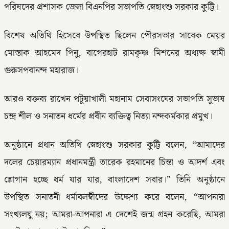
পরিষদের প্রশাসক জেলা বিএনপির সভাপতি স্নেহাংশু সরকার কুট্টি।
বিশেষ অতিথি হিসেবে উপস্থিত ছিলেন পৌরসভার সাবেক মেয়র
মোস্তাক আহমেদ পিনু, বাগেরহাট রামকৃষ্ণ মিশনের অধ্যক্ষ স্বামী
গুরুসপবানন্দ মহারাজ।
আরও বক্তব্য রাখেন পটুয়াখালী মহানাম সেবাসংঘের সভাপতি সুভাষ
চন্দ্র শীল ও সনাতন ধর্মের প্রবীন ব্যক্তিত্ব নিত্যা নন্দকর্মকার প্রমুখ।
অনুষ্ঠানে প্রধান অতিথি স্নেহাংশু সরকার কুট্টি বলেন, “আমাদের
দলের চেয়ারম্যান প্রধানমন্ত্রী তারেক রহমানের চিন্তা ও আদর্শ এবং
শ্লোগান হচ্ছে ধর্ম যার যার, বাংলাদেশ সবার।” তিনি অনুষ্ঠানে
উপস্থিত সনাতনী ধর্মাবলম্বীদের উদ্দেশ্য করে বলেন, “আপনারা
সংখ্যলঘু নয়; আমরা-আপনারা এ দেশেই জন্ম গ্রহন করেছি, আমরা