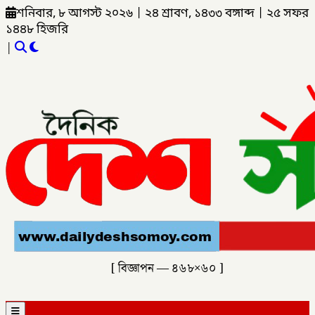
শনিবার, ৮ আগস্ট ২০২৬
|
২৪ শ্রাবণ, ১৪৩৩ বঙ্গাব্দ
|
২৫ সফর
১৪৪৮ হিজরি
|
[ বিজ্ঞাপন — ৪৬৮×৬০ ]