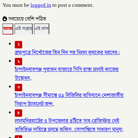
You must be
logged in
to post a comment.
সবচেয়ে বেশি পঠিত
আজ
এই সপ্তাহ
এই মাস
১
ব্রহ্মপুত্রে নিখোঁজের তিন দিন পর মিলল কৃষকের মরদেহ।
২
চাঁপাইনবাবগঞ্জ পুরাতন বাজারে সিসি রাস্তা ঢালাই কাজের
উদ্বোধন,
৩
চাঁপাইনবাবগঞ্জ সীমান্তে ৫৯ বিজিবির অভিযানে নেশাজাতীয়
সিরাপ ট্যাবলেট জব্দ,
৪
লালমনিরহাটের ৫ উপজেলার ৪টিতে সাব-রেজিস্ট্রার নেই
অতিরিক্ত দায়িত্বে চলছে অফিস, ভোগান্তিতে সাধারণ মানুষ;