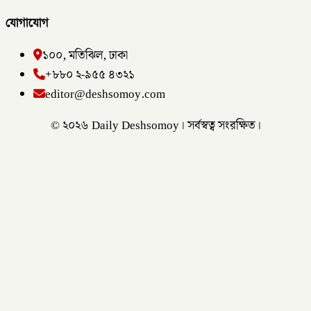
যোগাযোগ
১০০, মতিঝিল, ঢাকা
+৮৮০ ২-৯৫৫ ৪৩২১
editor@deshsomoy.com
© ২০২৬ Daily Deshsomoy। সর্বস্বত্ব সংরক্ষিত।