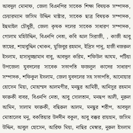
আবদুল মোনাফ, জেলা বিএনপির সাবেক শিক্ষা বিষয়ক সম্পাদক,
চেয়ারম্যান জসিম উদ্দিন মাষ্টার, সাবেক ছাত্র বিষয়ক সম্পাদক,
ইছমাইল চৌধুরী, জেলা কৃষক দলের সাবেক সাধারণ সম্পাদক,
গোলাম মহিউদ্দিন, বিএনপি নেতা, কবি আল সিরাজী, , কাজী আবু
তাহের, শাহাবুদ্দিন খোকন, মুজিবুর রহমান, ইদ্রিস পানু, হাজী নজরুল
ইসলাম, হাসানুজ্জামান বাবু, আবদুল করিম, শফিউল আযম, পটিয়া
উপজেলা যুবদলের সাবেক সভাপতি ফজলুল কাদের সাধারণ
সম্পাদক, শফিকুল ইসলাম, জেলা যুবদলের সহ সভাপতি, আনোয়ার
হোসেন মিয়া, মোহাম্মদ আলমগীর, মনছুর আমিরী, আনিসুর রহমান
ফারুকী বাবর, বিএনপি নেতা, আবু সোলতান, মনছপ আলী, নুরুল
আমিন, সালাম ফারুকী, বছিরুল আলম, মনছুর শরীপ, আবদুল
মোতালেব মনু, বকতিয়ার উদদীন বকুল, আবু বক্কর রায়হান, জসিম
উদ্দিন, আবুল হোসেন, আরিফ মিয়া, নাছির মেম্বার, নুরুল ইসলাম