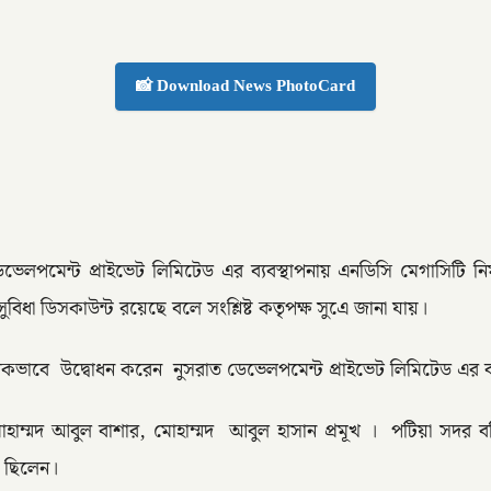
📸 Download News PhotoCard
েলপমেন্ট প্রাইভেট লিমিটেড এর ব্যবস্থাপনায় এনডিসি মেগাসিটি নি
িধা ডিসকাউন্ট রয়েছে বলে সংশ্লিষ্ট কতৃপক্ষ সুএে জানা যায়।
নিকভাবে উদ্বোধন করেন নুসরাত ডেভেলপমেন্ট প্রাইভেট লিমিটেড এর ব্য
াম্মদ আবুল বাশার, মোহাম্মদ আবুল হাসান প্রমূখ । পটিয়া সদর 
 ছিলেন।