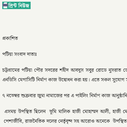
প্রকাশিত
পটিয়া সংবাদ দাতাঃ
চট্টগ্রামের পটিয়া পৌর সদরের শহীদ আবদুস সবুর রোডে নুসরাত ডেভ
এনডিসি মেগাসিটি নির্মাণ কাজ উদ্বোধন করা হয়। এতে সকল সুযোগ সুব
৭ নভেম্বর শুক্রবার জুমা নামাজের পর এ পাইলিং নির্মাণ কাজ আনুষ্ঠা
এসময় উপস্থিত ছিলেন ভূমি মালিক হাজী মোহাম্মদ আলী, হাজী মোহ
পেশাজীবি, রাজনৈতিক দলের নের্তৃবৃন্দ সহ আরোও অনেকে উপস্থিত