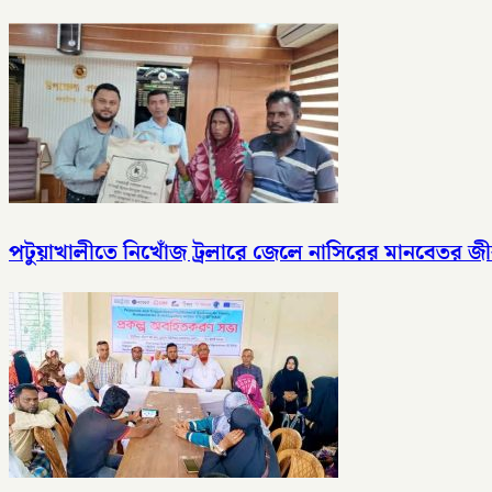
পটুয়াখালীতে নিখোঁজ ট্রলারে জেলে নাসিরের মানবেতর জী