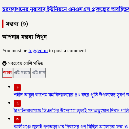
চরফ্যাশনের নুরাবাদ ইউনিয়নে এনএসএস প্রকল্পের অবহিতক
মন্তব্য (০)
আপনার মন্তব্য লিখুন
You must be
logged in
to post a comment.
সবচেয়ে বেশি পঠিত
আজ
এই সপ্তাহ
এই মাস
১
শহীদ আবুল কাশেম মহাবিদ্যালয়ের ৪০ বছর পূর্তি উপলক্ষ্যে সুবর্
২
চাঁপাইনবাবগঞ্জে ডিএনসির উদ্যোগে জুলাই গণঅভ্যুত্থান দিবস পাল
৩
কালীগঞ্জে জুলাই গণঅভ্যুত্থান দিবসের গণ মিছিল আলোচনা সভা ও 