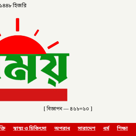
১৪৪৮ হিজরি
[ বিজ্ঞাপন — ৪৬৮×৬০ ]
ক্তি
স্বাস্থ্য ও চিকিৎসা
অপরাধ
সারাদেশ
ধর্ম
শিক্ষা