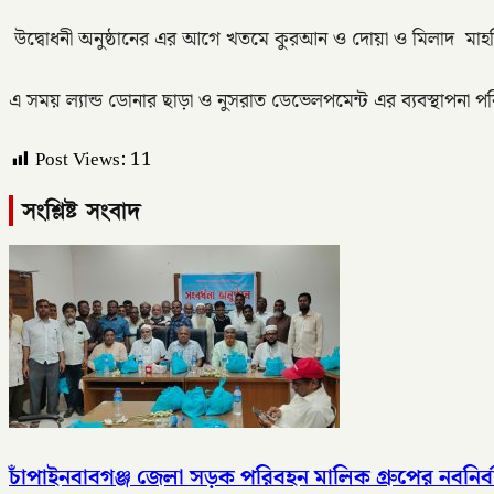
উদ্বোধনী অনুষ্ঠানের এর আগে খতমে কুরআন ও দোয়া ও মিলাদ মাহফ
এ সময় ল্যান্ড ডোনার ছাড়া ও নুসরাত ডেভেলপমেন্ট এর ব্যবস্থাপনা 
Post Views:
11
সংশ্লিষ্ট সংবাদ
চাঁপাইনবাবগঞ্জ জেলা সড়ক পরিবহন মালিক গ্রুপের নবনির্বাচ