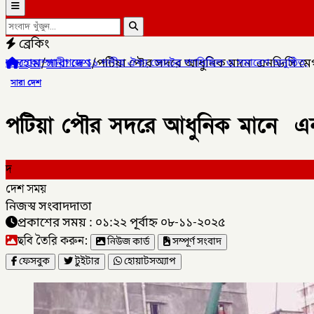
ব্রেকিং
হোম
/
সারা দেশ
/
পটিয়া পৌর সদরে আধুনিক মানে এনডিসি মেগাস
 ১১ দলীয় ঐক্য জোটের গণমিছিল ও সমাবেশ অনুষ্ঠিত,
✦
লালমনিরহাটের কালীগ
সারা দেশ
পটিয়া পৌর সদরে আধুনিক মানে এনডি
দ
দেশ সময়
নিজস্ব সংবাদদাতা
প্রকাশের সময় : ০১:২২ পূর্বাহ্ন ০৮-১১-২০২৫
ছবি তৈরি করুন:
নিউজ কার্ড
সম্পূর্ণ সংবাদ
ফেসবুক
টুইটার
হোয়াটসঅ্যাপ