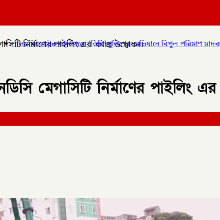
িটি নির্মাণের পাইলিং এর কাজ উদ্বোধন।
ঞ্জে (ডিবি)পুলিশের অভিযানে বিপুল পরিমাণ মাদকদ্রব্য উদ্ধার করে
✦
কো
সি মেগাসিটি নির্মাণের পাইলিং এর