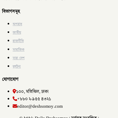
বিভাগসমূহ
অপরাধ
জাতীয়
রাজনীতি
সামাজিক
সারা দেশ
দুর্ঘটনা
যোগাযোগ
১০০, মতিঝিল, ঢাকা
+৮৮০ ২-৯৫৫ ৪৩২১
editor@deshsomoy.com