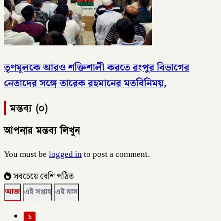
তৃণমূলকে আরও শক্তিশালী করতে রংপুর বিভাগের
নেতাদের সঙ্গে তারেক রহমানের মতবিনিময়,
মন্তব্য (০)
আপনার মন্তব্য লিখুন
You must be
logged in
to post a comment.
সবচেয়ে বেশি পঠিত
আজ
এই সপ্তাহ
এই মাস
১