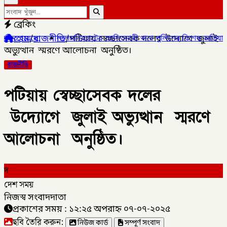
ব্রেকিং
হোম
/
রাজনীতি
/
পটিয়ায় স্বেচ্ছাসেবক দলের উদ্যােগে জুলাই
ালমনিরহাটের আদিতমারী থানা পুলিশের বিশেষ অভিযানে , মাদক সম্রাট মাই
অভ্যুত্থান স্মরণে আলোচনা অনুষ্ঠিত।
রাজনীতি
পটিয়ায় স্বেচ্ছাসেবক দলের
উদ্যােগে জুলাই অভ্যুত্থান স্মরণে
আলোচনা অনুষ্ঠিত।
দ
দেশ সময়
নিজস্ব সংবাদদাতা
প্রকাশের সময় : ১২:২৫ অপরাহ্ন ০৭-০৭-২০২৫
ছবি তৈরি করুন:
নিউজ কার্ড
সম্পূর্ণ সংবাদ