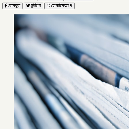
ফেসবুক
টুইটার
হোয়াটসঅ্যাপ