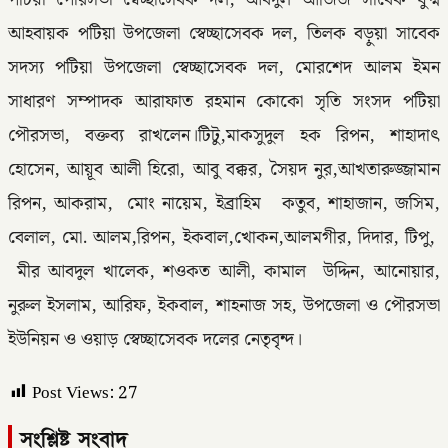
আহবায়ক পটিয়া উপজেলা স্বেচ্ছাসেবক দল, তিলক বড়ুয়া সাবেক
সদস্য পটিয়া উপজেলা স্বেচ্ছাসেবক দল, মোরশেদ আলম ইমন
সাধারণ সম্পাদক আরাফাত রহমান কোকো সৃতি সংসদ পটিয়া
পৌরসভা, বক্তব্য রাখলেন।টিটু,মাকসুদুল হক রিপন, শাহাদাৎ
হোসেন, আয়ূব আলী হিরো, আবু বক্কর, সৈয়দ নুর,আখতারুজ্জামান
রিপন, আকরাম, মোং নায়েম, ইব্রাহিম কতুব, শাহাজান, জসিম,
বেলাল, মো. আলম,রিপন, ইকবাল,খোকন,আলমগীর, দিদার, টিপু,
মীর আবদুল খালেক, শওকত আলী, কামাল উদ্দিন, আনোয়ার,
নুরুল ইসলাম, আরিফ, ইকবাল, শাহনাজ সহ, উপজেলা ও পৌরসভা
ইউনিয়ন ও ওয়াড় স্বেচ্ছাসেবক দলের নেতৃবৃন্দ।
Post Views:
27
সংশ্লিষ্ট সংবাদ