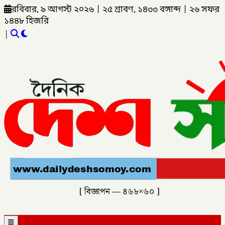
রবিবার, ৯ আগস্ট ২০২৬
|
২৫ শ্রাবণ, ১৪৩৩ বঙ্গাব্দ
|
২৬ সফর
১৪৪৮ হিজরি
|
[ বিজ্ঞাপন — ৪৬৮×৬০ ]