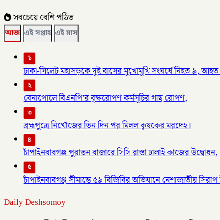
সবচেয়ে বেশি পঠিত
আজ
এই সপ্তাহ
এই মাস
১
ঢাকা-সিলেট মহাসড়কে দুই বাসের মুখোমুখি সংঘর্ষে নিহত ৯, আহত
২
বেনাপোলে বিএনপি’র বৃক্ষরোপণ কর্মসূচির গাছ রোপণ,
৩
ব্রহ্মপুত্রে নিখোঁজের তিন দিন পর মিলল কৃষকের মরদেহ।
৪
চাঁপাইনবাবগঞ্জ পুরাতন বাজারে সিসি রাস্তা ঢালাই কাজের উদ্বোধন,
৫
চাঁপাইনবাবগঞ্জ সীমান্তে ৫৯ বিজিবির অভিযানে নেশাজাতীয় সিরাপ ট
Daily Deshsomoy