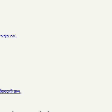
 অন্তত ৩০,
্যাবলেট জব্দ,