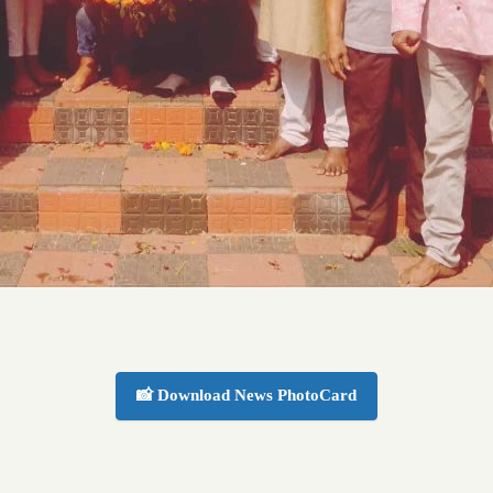
📸 Download News PhotoCard