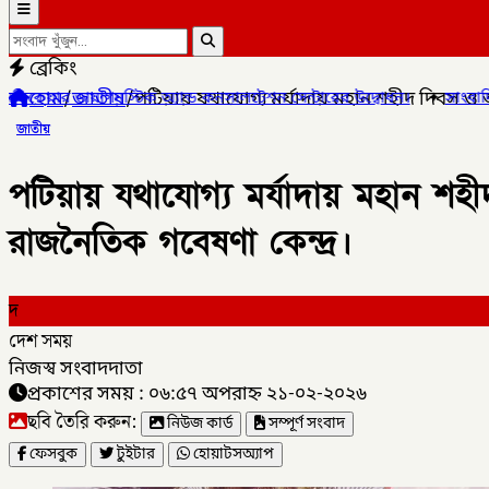
ব্রেকিং
হোম
/
জাতীয়
/
পটিয়ায় যথাযোগ্য মর্যাদায় মহান শহীদ দিবস ও 
যান্ড কনসালটেশন সেন্টারের উদ্বোধন।
✦
সাংবাদিক মোয়াজ্জেম হোসেন রাসেল
জাতীয়
পটিয়ায় যথাযোগ্য মর্যাদায় মহান শ
রাজনৈতিক গবেষণা কেন্দ্র।
দ
দেশ সময়
নিজস্ব সংবাদদাতা
প্রকাশের সময় : ০৬:৫৭ অপরাহ্ন ২১-০২-২০২৬
ছবি তৈরি করুন:
নিউজ কার্ড
সম্পূর্ণ সংবাদ
ফেসবুক
টুইটার
হোয়াটসঅ্যাপ