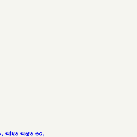
 ৯, আহত অন্তত ৩০,