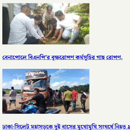
বেনাপোলে বিএনপি’র বৃক্ষরোপণ কর্মসূচির গাছ রোপণ,
ঢাকা-সিলেট মহাসড়কে দুই বাসের মুখোমুখি সংঘর্ষে নিহত