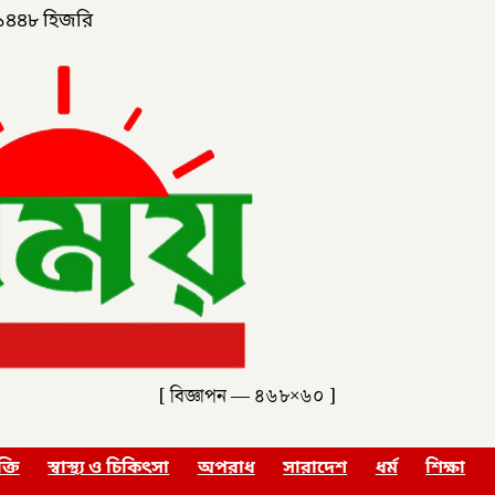
১৪৪৮ হিজরি
[ বিজ্ঞাপন — ৪৬৮×৬০ ]
ক্তি
স্বাস্থ্য ও চিকিৎসা
অপরাধ
সারাদেশ
ধর্ম
শিক্ষা