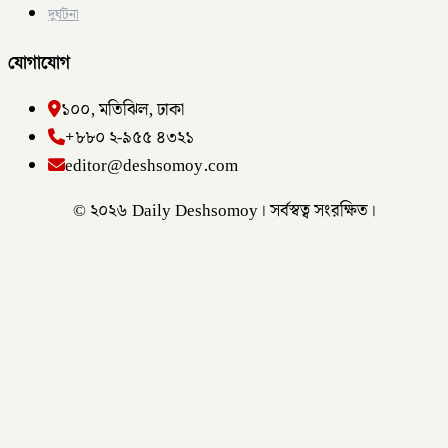
দুর্ঘটনা
যোগাযোগ
১০০, মতিঝিল, ঢাকা
+৮৮০ ২-৯৫৫ ৪৩২১
editor@deshsomoy.com
© ২০২৬ Daily Deshsomoy। সর্বস্বত্ব সংরক্ষিত।