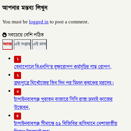
আপনার মন্তব্য লিখুন
You must be
logged in
to post a comment.
সবচেয়ে বেশি পঠিত
আজ
এই সপ্তাহ
এই মাস
১
বেনাপোলে বিএনপি’র বৃক্ষরোপণ কর্মসূচির গাছ রোপণ,
২
ব্রহ্মপুত্রে নিখোঁজের তিন দিন পর মিলল কৃষকের মরদেহ।
৩
চাঁপাইনবাবগঞ্জ পুরাতন বাজারে সিসি রাস্তা ঢালাই কাজের
উদ্বোধন,
৪
চাঁপাইনবাবগঞ্জ সীমান্তে ৫৯ বিজিবির অভিযানে নেশাজাতীয়