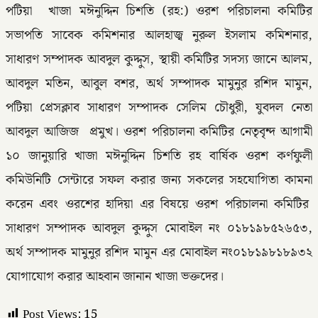
পটিয়া খাজা মঈনুদ্দিন চিশতি (রহ:) ওরশ পরিচালনা কমিটির
সভাপতি সাবেক কমিশনার আলহাজ্ব নুরুল ইসলাম কমিশনার,
সাধারণ সম্পাদক আবদুল কুদ্দুস, স্থায়ী কমিটির সদস্য জানে আলম,
আবদুল মতিন, আবুল বশর, অর্থ সম্পাদক মামুনুর রশিদ মামুন,
পটিয়া প্রেসক্লাব সাধারণ সম্পাদক সেলিম চৌধুরী, যুবদল নেতা
আবদুল আজিজ প্রমুখ। ওরশ পরিচালনা কমিটির নেতৃবৃন্দ আগামী
১০ জানুয়ারি খাজা মঈনুদ্দিন চিশতি রহ বার্ষিক ওরশ কর্ণফুলী
কমিউনিটি সেন্টারে সফল করার জন্য সকলের সহযোগিতা কামনা
করেন এবং ওরশের হাদিয়া এর বিষয়ে ওরশ পরিচালনা কমিটির
সাধারণ সম্পাদক আবদুল কুদ্দুস মোবাইল নং ০১৮১৯৮৫২৬৫৩,
অর্থ সম্পাদক মামুনুর রশিদ মামুন এর মোবাইল নং০১৮১৯৮১৮৯৩২
যোগাযোগ করার আহবান জানান খাজা ভক্তদের।
Post Views:
15