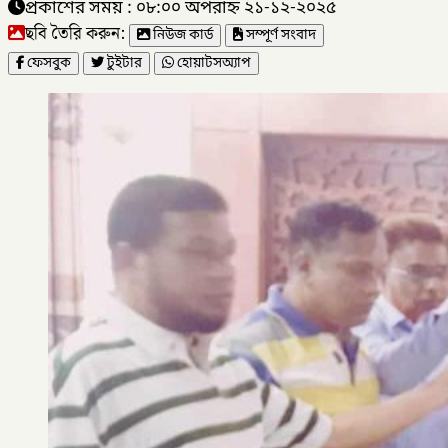
প্রকাশের সময় : ০৮:০০ অপরাহ্ন ২১-১২-২০২৫
ছবি তৈরি করুন:
নিউজ কার্ড
সম্পূর্ণ সংবাদ
ফেসবুক
টুইটার
হোয়াটসঅ্যাপ