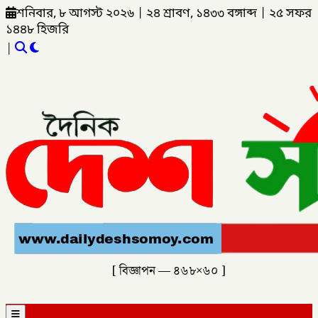
শনিবার, ৮ আগস্ট ২০২৬
|
২৪ শ্রাবণ, ১৪৩৩ বঙ্গাব্দ
|
২৫ সফর
১৪৪৮ হিজরি
|
[ বিজ্ঞাপন — ৪৬৮×৬০ ]