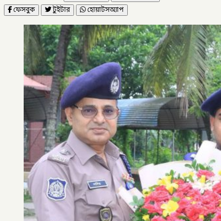
ফেসবুক
টুইটার
হোয়াটসঅ্যাপ