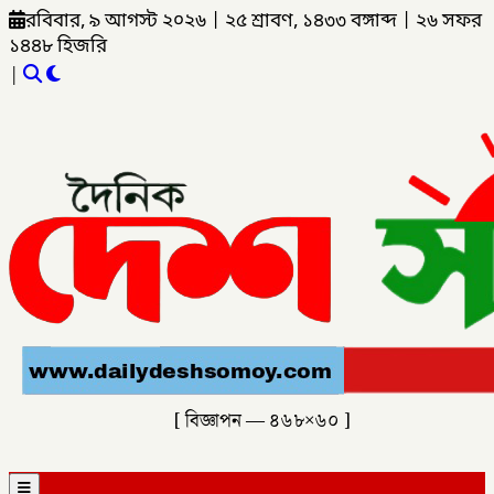
রবিবার, ৯ আগস্ট ২০২৬
|
২৫ শ্রাবণ, ১৪৩৩ বঙ্গাব্দ
|
২৬ সফর
১৪৪৮ হিজরি
|
[ বিজ্ঞাপন — ৪৬৮×৬০ ]