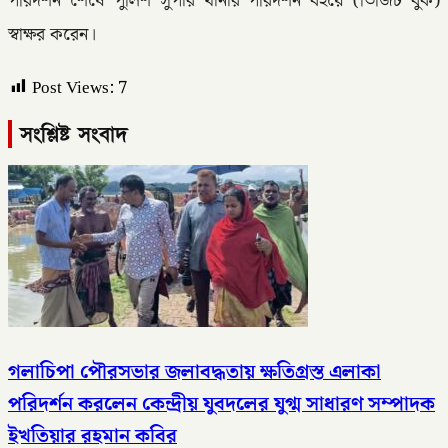
​পরিদর্শন শেষে পুলিশ সুপার থানার পরিদর্শন বইয়ে (ভিজিট বুক)
স্বাক্ষর করেন।
Post Views:
7
সংশ্লিষ্ট সংবাদ
গলাচিপা পৌরসভার জলাবদ্ধতায় ক্ষতিগ্রস্ত এলাকা
পরিদর্শন করলেন কেন্দ্রীয় যুবদলের যুগ্ম সাধারণ সম্পাদক
ইখতিয়ার রহমান কবির