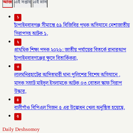
আজ
এই সপ্তাহ
এই মাস
১
চাঁপাইনবাবগঞ্জ সীমান্তে ৫৯ বিজিবির পৃথক অভিযানে নেশাজাতীয়
সিরাপসহ আটক ১,
২
প্রাথমিক শিক্ষা পদক ২০২৬: জাতীয় পর্যায়ের বিতর্কে রানারআপ
চাঁপাইনবাবগঞ্জের ক্ষুদে বিতার্কিকরা,
৩
লালমনিরহাটের আদিতমারী থানা পুলিশের বিশেষ অভিযানে ,
মাদক সম্রাট মাইদুল ইসলামকে আটক ০৩ বোতল স্কাফ সিরাপ
উদ্ধার,
৪
বালীগাঁও বিপিএল সিজন ৫ এর উদ্ভোধন খেলা অনুষ্ঠিত হয়েছে,
৫
Daily Deshsomoy