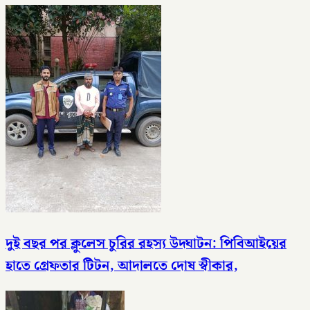
দুই বছর পর ক্লুলেস চুরির রহস্য উদ্ঘাটন: পিবিআইয়ের
হাতে গ্রেফতার টিটন, আদালতে দোষ স্বীকার,