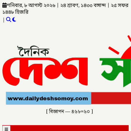
শনিবার, ৮ আগস্ট ২০২৬
|
২৪ শ্রাবণ, ১৪৩৩ বঙ্গাব্দ
|
২৫ সফর
১৪৪৮ হিজরি
|
[ বিজ্ঞাপন — ৪৬৮×৬০ ]