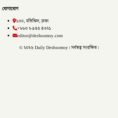
যোগাযোগ
১০০, মতিঝিল, ঢাকা
+৮৮০ ২-৯৫৫ ৪৩২১
editor@deshsomoy.com
© ২০২৬ Daily Deshsomoy। সর্বস্বত্ব সংরক্ষিত।