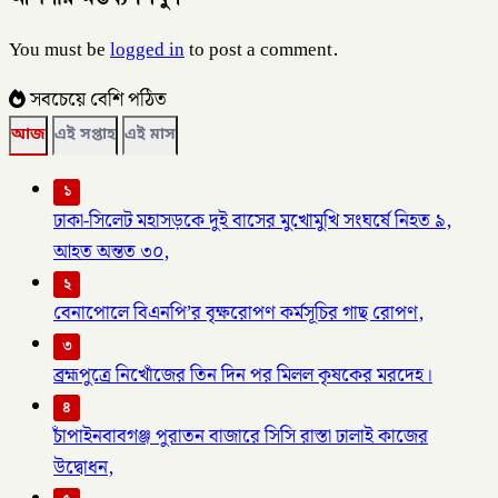
You must be
logged in
to post a comment.
সবচেয়ে বেশি পঠিত
আজ
এই সপ্তাহ
এই মাস
১
ঢাকা-সিলেট মহাসড়কে দুই বাসের মুখোমুখি সংঘর্ষে নিহত ৯,
আহত অন্তত ৩০,
২
বেনাপোলে বিএনপি’র বৃক্ষরোপণ কর্মসূচির গাছ রোপণ,
৩
ব্রহ্মপুত্রে নিখোঁজের তিন দিন পর মিলল কৃষকের মরদেহ।
৪
চাঁপাইনবাবগঞ্জ পুরাতন বাজারে সিসি রাস্তা ঢালাই কাজের
উদ্বোধন,