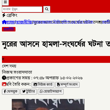
ব্রেকিং
হোম
/
রাজনীতি
/
নুরের আসনে হামলা-সংঘর্ষের ঘটনা তদন্তে ক
তারুজ্জামান ডিবি পুলিশ এর হাতে আটক,
✦
কালীগঞ্জ পৌরসভার প্রশিক্ষণ
রাজনীতি
নুরের আসনে হামলা-সংঘর্ষের ঘটনা 
দ
দেশ সময়
নিজস্ব সংবাদদাতা
প্রকাশের সময় : ০৭:৫৮ অপরাহ্ন ১৫-০২-২০২৬
ছবি তৈরি করুন:
নিউজ কার্ড
সম্পূর্ণ সংবাদ
ফেসবুক
টুইটার
হোয়াটসঅ্যাপ