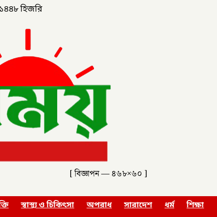
১৪৪৮ হিজরি
[ বিজ্ঞাপন — ৪৬৮×৬০ ]
ক্তি
স্বাস্থ্য ও চিকিৎসা
অপরাধ
সারাদেশ
ধর্ম
শিক্ষা