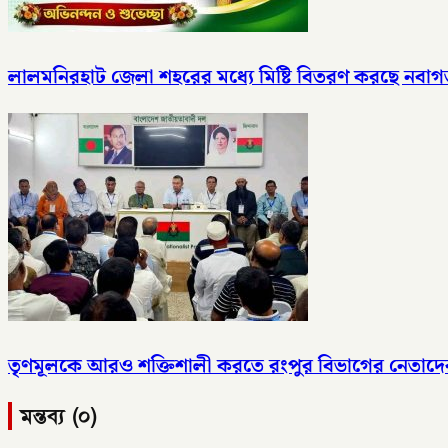
লালমনিরহাট জেলা শহরের মধ্যে মিষ্টি বিতরণ করছে নবাগত ল
তৃণমূলকে আরও শক্তিশালী করতে রংপুর বিভাগের নেতাদে
মন্তব্য (০)