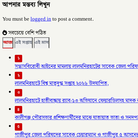
আপনার মন্তব্য লিখুন
You must be
logged in
to post a comment.
সবচেয়ে বেশি পঠিত
আজ
এই সপ্তাহ
এই মাস
১
সন্ত্রাসবিরোধী আইনের মামলায় লালমনিরহাটের সাবেক জেলা পরিষদ
২
লালমনিরহাটে বিশ্ব মাতৃদুগ্ধ সপ্তাহ ২০২৬ উদযাপিত,
৩
লালমনিরহাটে হাতীবান্ধায় র‌্যাব-১৩ অভিযানে ফেয়ারডিলসহ মাদক ব্য
৪
কালীগঞ্জ পৌরসভার প্রশিক্ষণার্থীদের মাঝে যাতায়াত ভাতা ও সনদপ
৫
গাজীপুর জেলা পরিষদের সাবেক চেয়ারম্যান ও গাজীপুর ৫ আসনে