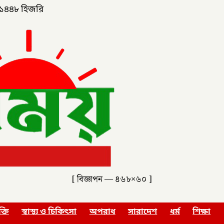
১৪৪৮ হিজরি
[ বিজ্ঞাপন — ৪৬৮×৬০ ]
ক্তি
স্বাস্থ্য ও চিকিৎসা
অপরাধ
সারাদেশ
ধর্ম
শিক্ষা