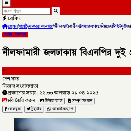
ব্রেকিং
হোম
/
আইন - আদালত
/
নীলফামারী জলঢাকায় বিএনপির দুই গ্রুপে
মনিরহাট সদর উপজেলার মোগলহাট ইউনিয়নে ১ মহিলা মাদক ব্যবসায়ীকে 
আইন - আদালত
নীলফামারী জলঢাকায় বিএনপির দুই গ্রুপ
দ
দেশ সময়
নিজস্ব সংবাদদাতা
প্রকাশের সময় : ১১:৩৩ অপরাহ্ন ০১-০৪-২০২৫
ছবি তৈরি করুন:
নিউজ কার্ড
সম্পূর্ণ সংবাদ
ফেসবুক
টুইটার
হোয়াটসঅ্যাপ