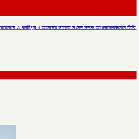
র সাবেক সংসদ সদস্য আখতারুজ্জামান ডিবি পুলিশ এর হাতে আটক,
✦
কাল