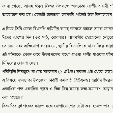
জানা গেছে, আসন্ন ঈদুল ফিতর উপলক্ষে জলঢাকা জাতীয়তাবাদী শক্
আয়োজন করা হয়। মেলাটি জলঢাকা সরকারি পাইলট উচ্চ বিদ্যালয়ের
এ নিয়ে তিনি জেলা বিএনপি কমিটির কাছে জানতে চাইলে তাকে জানানো
ঈদের আগের দিন (৩০ মার্চ, রোববার) আলমগীর হোসেনের নেতৃত্বে ম
তোলেন এবং অভিযোগ করেন যে, স্থানীয় বিএনপিকে না জানিয়ে কার
এই ঘটনাকে কেন্দ্র করে উভয়পক্ষের মধ্যে ধাওয়া-পাল্টা ধাওয়ার 
মিছিলের ঘোষণা দেয়।
পরিস্থিতি নিয়ন্ত্রণে রাখতে মঙ্গলবার (১ এপ্রিল) সকাল ৯টা থেকে সন
এ বিষয়ে জলঢাকা উপজেলা নির্বাহী কর্মকর্তা (ইউএনও) জায়িদ ইম
একাধিক পক্ষ একাধিক স্থানে ও ভিন্ন ভিন্ন সময়ে সভা-সমাবেশ আহ্
করা হয়েছে।’
বিএনপির দুই পক্ষের কারও সঙ্গে যোগাযোগের চেষ্টা করা হলেও তারা