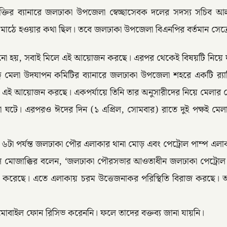
তির ব্যানারে জলঢাকা উপজেলা স্বেচ্ছাসেবক দলের সদস্য সচিব আল
 মাঠে হওয়ার কথা ছিল। তবে জলঢাকা উপজেলা বিএনপির বর্তমান সেক
 হয়, সবাই মিলে এই আয়োজন করছে। এরপর থেকেই বিষয়টি নিয়ে দুই গ্র
েলা উদযাপন কমিটির ব্যানারে জলঢাকা উপজেলা শহরে একটি র‌্যালি 
া এই আয়োজন করছে। একপর্যায়ে তিনি তার অনুসারীদের নিয়ে মেলার 
ঘটনা ঘটে। এরপরও ঈদের দিন (১ এপ্রিল, সোমবার) রাতে দুই পক্ষই মে
্ধ্যা ৬টা পর্যন্ত জলঢাকা পৌর এলাকার থানা মোড় এবং পেট্রোল পাম্প এ
রুল মোজাক্কির বলেন, ‘জলঢাকা পৌরসভার আওতাধীন জলঢাকা পেট্রোল
বান করেছে। এতে এলাকায় চরম উত্তেজনাকর পরিস্থিতি বিরাজ করছে। আই
 মোবাইল ফোন রিসিভ করেননি। ফলে তাদের বক্তব্য জানা যায়নি।