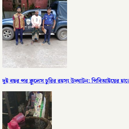
দুই বছর পর ক্লুলেস চুরির রহস্য উদ্ঘাটন: পিবিআইয়ের হা