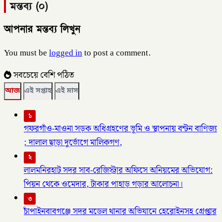
মন্তব্য (০)
আপনার মন্তব্য লিখুন
You must be
logged in
to post a comment.
সবচেয়ে বেশি পঠিত
আজ
এই সপ্তাহ
এই মাস
১
গফরগাঁও-মাওনা সড়ক অধিগ্রহণের ভূমি ও স্থাপনায় বন্টন বাণিজ্য
; দালাল ছাড়া দুর্ভোগে মালিকগণ,
২
লালমনিরহাট সদর সাব-রেজিস্ট্রার অফিসে অনিয়মের অভিযোগ:
পিয়ন থেকে ওমেদার, টাকার পাহাড় গড়ার আলোচনা।
৩
চাঁপাইনবাবগঞ্জে সদর মডেল থানার অভিযানে হেরোইনসহ গ্রেপ্তার