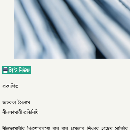
প্রকাশিত
জহুরুল ইসলাম
নীলফামারী প্রতিনিধি
নীলফামারীর কিশোরগঞ্জে বার বার হামলার শিকার হচ্ছেন সাব্বির