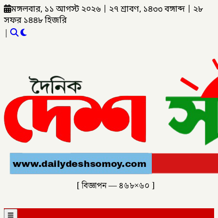
মঙ্গলবার, ১১ আগস্ট ২০২৬
|
২৭ শ্রাবণ, ১৪৩৩ বঙ্গাব্দ
|
২৮
সফর ১৪৪৮ হিজরি
|
[ বিজ্ঞাপন — ৪৬৮×৬০ ]