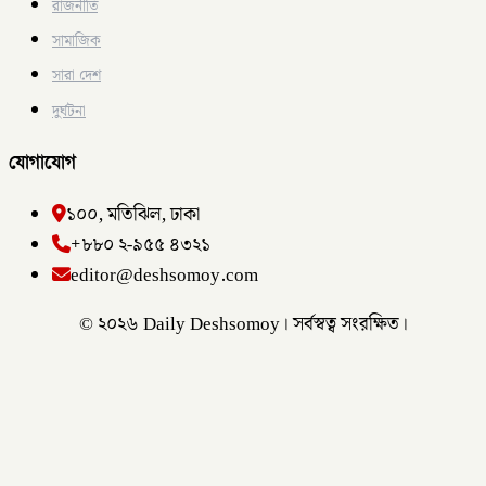
রাজনীতি
সামাজিক
সারা দেশ
দুর্ঘটনা
যোগাযোগ
১০০, মতিঝিল, ঢাকা
+৮৮০ ২-৯৫৫ ৪৩২১
editor@deshsomoy.com
© ২০২৬ Daily Deshsomoy। সর্বস্বত্ব সংরক্ষিত।