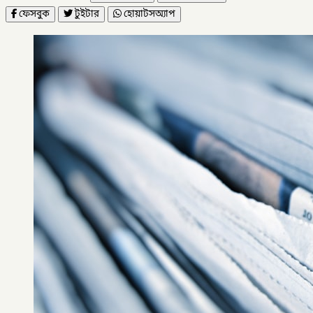
ফেসবুক
টুইটার
হোয়াটসঅ্যাপ