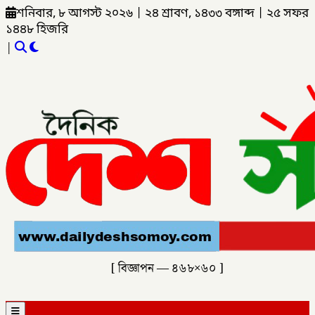
শনিবার, ৮ আগস্ট ২০২৬
|
২৪ শ্রাবণ, ১৪৩৩ বঙ্গাব্দ
|
২৫ সফর
১৪৪৮ হিজরি
|
[ বিজ্ঞাপন — ৪৬৮×৬০ ]