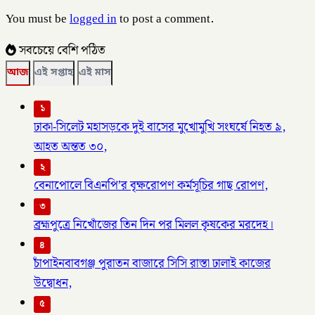
You must be
logged in
to post a comment.
সবচেয়ে বেশি পঠিত
আজ
এই সপ্তাহ
এই মাস
১
ঢাকা-সিলেট মহাসড়কে দুই বাসের মুখোমুখি সংঘর্ষে নিহত ৯,
আহত অন্তত ৩০,
২
বেনাপোলে বিএনপি’র বৃক্ষরোপণ কর্মসূচির গাছ রোপণ,
৩
ব্রহ্মপুত্রে নিখোঁজের তিন দিন পর মিলল কৃষকের মরদেহ।
৪
চাঁপাইনবাবগঞ্জ পুরাতন বাজারে সিসি রাস্তা ঢালাই কাজের
উদ্বোধন,
৫