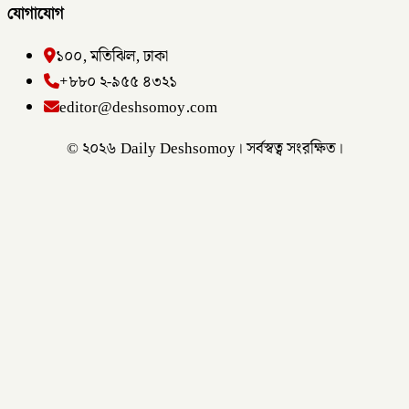
যোগাযোগ
১০০, মতিঝিল, ঢাকা
+৮৮০ ২-৯৫৫ ৪৩২১
editor@deshsomoy.com
© ২০২৬ Daily Deshsomoy। সর্বস্বত্ব সংরক্ষিত।