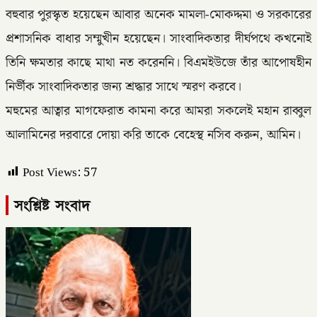
বহুবার পুরস্কৃত হয়েছেন আবার অনেক মামলা-মোকদ্দমা ও সরকারের
প্রশাসনিক বাধার সম্মুখীন হয়েছেন। সাংবাদিকতার দীর্ঘপথে কখনোই
তিনি ক্ষমতার কাছে মাথা নত করেননি। বিএমইউজে তাঁর আপোষহীন
নির্ভীক সাংবাদিকতার জন্য শ্রদ্ধার সাথে স্মরণ করবে।
মহুমের আত্বার মাগফেরাত কামনা করে আমরা সকলেই মহান রাব্বুল
আলামিনের দরবারে দোয়া করি তাকে বেহেস্থ নসিব করুন, আমিন।
Post Views:
57
সংশ্লিষ্ট সংবাদ