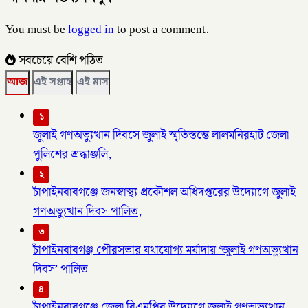
You must be
logged in
to post a comment.
সবচেয়ে বেশি পঠিত
আজ
এই সপ্তাহ
এই মাস
১
জুলাই গণঅভ্যুত্থান দিবসে জুলাই স্মৃতিস্তম্ভে লালমনিরহাট জেলা
পুলিশের শ্রদ্ধাঞ্জলি,
২
চাঁপাইনবাবগঞ্জে জনস্বাস্থ্য প্রকৌশল অধিদপ্তরের উদ্যোগে জুলাই
গণঅভ্যুত্থান দিবস পালিত,
৩
চাঁপাইনবাবগঞ্জ পৌরসভার যথাযোগ্য মর্যাদায় ‘জুলাই গণঅভ্যুত্থান
দিবস’ পালিত
৪
চাঁপাইনবাবগঞ্জে জেলা বিএনপির উদ্যোগে জুলাই গণঅভ্যুত্থান