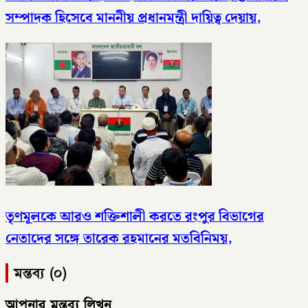
সম্পাদক হিসেবে মাননীয় প্রধানমন্ত্রী দায়িত্ব দেয়ায়,
তৃণমূলকে আরও শক্তিশালী করতে রংপুর বিভাগের
নেতাদের সঙ্গে তারেক রহমানের মতবিনিময়,
মন্তব্য (০)
আপনার মন্তব্য লিখুন