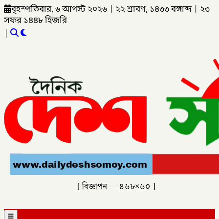
বৃহস্পতিবার, ৬ আগস্ট ২০২৬
|
২২ শ্রাবণ, ১৪৩৩ বঙ্গাব্দ
|
২৩
সফর ১৪৪৮ হিজরি
|
[ বিজ্ঞাপন — ৪৬৮×৬০ ]