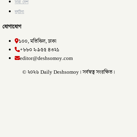
সারা দেশ
দুর্ঘটনা
যোগাযোগ
১০০, মতিঝিল, ঢাকা
+৮৮০ ২-৯৫৫ ৪৩২১
editor@deshsomoy.com
© ২০২৬ Daily Deshsomoy। সর্বস্বত্ব সংরক্ষিত।