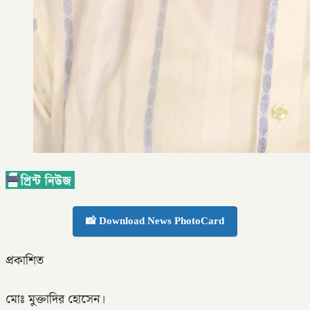
📸 Download News PhotoCard
প্রকাশিত
মোঃ মুক্তাদির হোসেন।