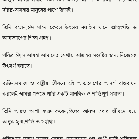
দরিদ্র-অসহায় মানুষের পাশে দাঁড়াই।
তিনি বলেন,ঈদ মানে কেবল উৎসব নয়,ঈদ মানে আত্মশুদ্ধি ও
আত্মত্যাগের শিক্ষা গ্রহণ।
পবিত্র ঈদুল আযহা আমাদের শেখায় আল্লাহর সন্তুষ্টির জন্য নিজেকে
উৎসর্গ করতে।
ব্যক্তি,সমাজ ও রাষ্ট্রীয় জীবনে এই আত্মত্যাগের আদর্শ বাস্তবায়ন
করলেই আমরা গড়তে পারি একটি মানবিক ও শান্তিপূর্ণ সমাজ।
তিনি আরও আশা ব্যক্ত করেন,ঈদের আনন্দ সবার জীবনে বয়ে
আনুক সুখ,শান্তি ও সমৃদ্ধি।