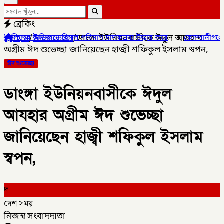
ব্রেকিং
হোম
/
ঈদ শুভেচ্ছা
/
ডাংঙ্গা ইউনিয়নবাসীকে ঈদুল আযহার
 বিপুল পরিমাণ মাদকদ্রব্য উদ্ধার করে
✦
কোম্পানীগঞ্জে জুলাই গনঅভ্যু
অগ্ৰীম ঈদ শুভেচ্ছা জানিয়েছেন হাজ্বী শফিকুল ইসলাম স্বপন,
ঈদ শুভেচ্ছা
ডাংঙ্গা ইউনিয়নবাসীকে ঈদুল
আযহার অগ্ৰীম ঈদ শুভেচ্ছা
জানিয়েছেন হাজ্বী শফিকুল ইসলাম
স্বপন,
দ
দেশ সময়
নিজস্ব সংবাদদাতা