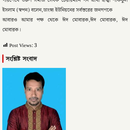
পরিশেষে তরুণ সমাজ সেবক চেয়ারম্যান পদ প্রার্থী হাজ্বী শফিকুল
ইসলাম (স্বপন) বলেন,ডাংঙ্গা ইউনিয়নের সর্বস্তরের জনগণকে
আবারও আমার পক্ষ থেকে ঈদ মোবারক,ঈদ মোবারক, ঈদ
মোবারক।
Post Views:
3
সংশ্লিষ্ট সংবাদ