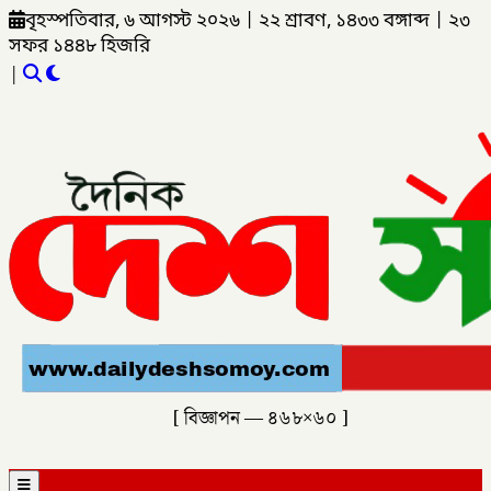
বৃহস্পতিবার, ৬ আগস্ট ২০২৬
|
২২ শ্রাবণ, ১৪৩৩ বঙ্গাব্দ
|
২৩
সফর ১৪৪৮ হিজরি
|
[ বিজ্ঞাপন — ৪৬৮×৬০ ]