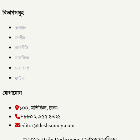
বিভাগসমূহ
অপরাধ
জাতীয়
রাজনীতি
সামাজিক
সারা দেশ
দুর্ঘটনা
যোগাযোগ
১০০, মতিঝিল, ঢাকা
+৮৮০ ২-৯৫৫ ৪৩২১
editor@deshsomoy.com
© ২০২৬ Daily Deshsomoy। সর্বস্বত্ব সংরক্ষিত।