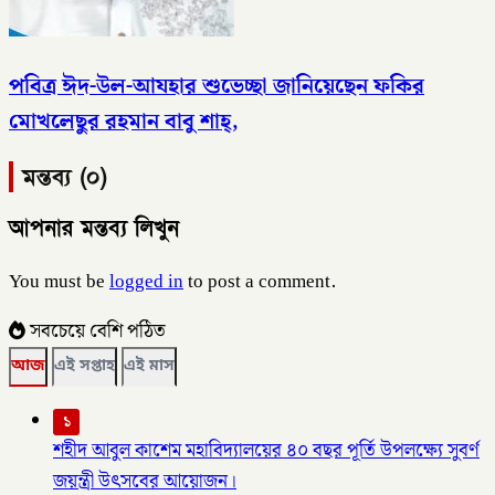
পবিত্র ঈদ-উল-আযহার শুভেচ্ছা জানিয়েছেন ফকির
মোখলেছুর রহমান বাবু শাহ্,
মন্তব্য (০)
আপনার মন্তব্য লিখুন
You must be
logged in
to post a comment.
সবচেয়ে বেশি পঠিত
আজ
এই সপ্তাহ
এই মাস
১
শহীদ আবুল কাশেম মহাবিদ্যালয়ের ৪০ বছর পূর্তি উপলক্ষ্যে সুবর্ণ
জয়ন্ত্রী উৎসবের আয়োজন।