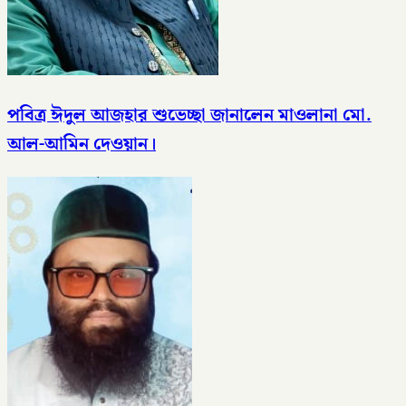
পবিত্র ঈদুল আজহার শুভেচ্ছা জানালেন মাওলানা মো.
আল-আমিন দেওয়ান।