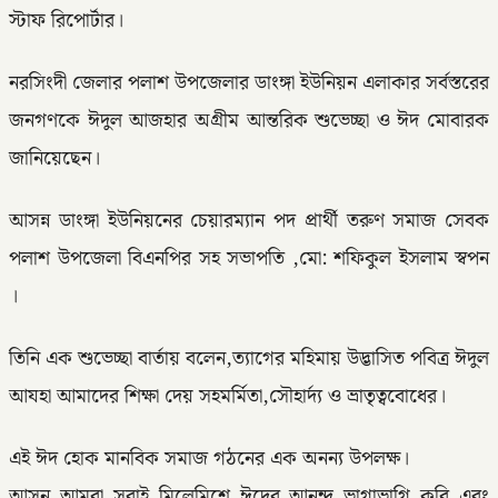
স্টাফ রিপোর্টার।
নরসিংদী জেলার পলাশ উপজেলার ডাংঙ্গা ইউনিয়ন এলাকার সর্বস্তরের
জনগণকে ঈদুল আজহার অগ্ৰীম আন্তরিক শুভেচ্ছা ও ঈদ মোবারক
জানিয়েছেন।
আসন্ন ডাংঙ্গা ইউনিয়নের চেয়ারম্যান পদ প্রার্থী তরুণ সমাজ সেবক
পলাশ উপজেলা বিএনপির সহ সভাপতি ,মো: শফিকুল ইসলাম স্বপন
।
তিনি এক শুভেচ্ছা বার্তায় বলেন,ত্যাগের মহিমায় উদ্ভাসিত পবিত্র ঈদুল
আযহা আমাদের শিক্ষা দেয় সহমর্মিতা,সৌহার্দ্য ও ভ্রাতৃত্ববোধের।
এই ঈদ হোক মানবিক সমাজ গঠনের এক অনন্য উপলক্ষ।
আসুন আমরা সবাই মিলেমিশে ঈদের আনন্দ ভাগাভাগি করি এবং