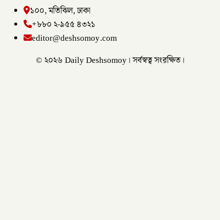
১০০, মতিঝিল, ঢাকা
+৮৮০ ২-৯৫৫ ৪৩২১
editor@deshsomoy.com
© ২০২৬ Daily Deshsomoy। সর্বস্বত্ব সংরক্ষিত।