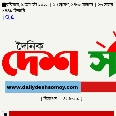
রবিবার, ৯ আগস্ট ২০২৬
|
২৫ শ্রাবণ, ১৪৩৩ বঙ্গাব্দ
|
২৬ সফর
১৪৪৮ হিজরি
|
[ বিজ্ঞাপন — ৪৬৮×৬০ ]