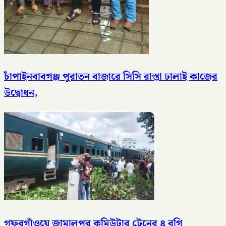
চাঁপাইনবাবগঞ্জ পুরাতন বাজারে সিসি রাস্তা ঢালাই কাজের
উদ্বোধন,
গফরগাঁওয়ে জামালপুর কমিউটার ট্রেনের ৪ বগি