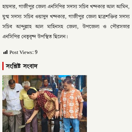
হায়দার, গাজীপুর জেলা এনসিপির সদস্য সচিব খন্দকার আল আমিন,
যুগ্ম সদস্য সচিব ওয়াদুদ খন্দকার, গাজীপুর জেলা ছাত্রশক্তির সদস্য
সচিব আব্দুল্লাহ আল মাহিনসহ জেলা, উপজেলা ও পৌরসভার
এনসিপির নেতৃবৃন্দ উপস্থিত ছিলেন।
Post Views:
9
সংশ্লিষ্ট সংবাদ