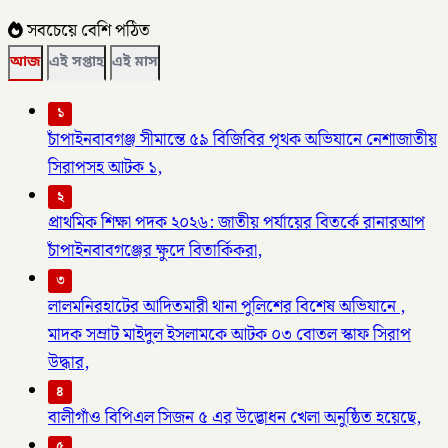
সবচেয়ে বেশি পঠিত
আজ
এই সপ্তাহ
এই মাস
১
চাঁপাইনবাবগঞ্জ সীমান্তে ৫৯ বিজিবির পৃথক অভিযানে নেশাজাতীয়
সিরাপসহ আটক ১,
২
প্রাথমিক শিক্ষা পদক ২০২৬: জাতীয় পর্যায়ের বিতর্কে রানারআপ
চাঁপাইনবাবগঞ্জের ক্ষুদে বিতার্কিকরা,
৩
লালমনিরহাটের আদিতমারী থানা পুলিশের বিশেষ অভিযানে ,
মাদক সম্রাট মাইদুল ইসলামকে আটক ০৩ বোতল স্কাফ সিরাপ
উদ্ধার,
৪
বালীগাঁও বিপিএল সিজন ৫ এর উদ্ভোধন খেলা অনুষ্ঠিত হয়েছে,
৫