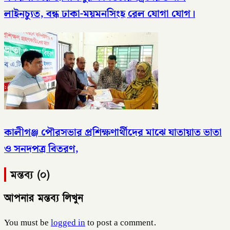
লাইনচ্যুত, বন্ধ ঢাকা-ময়মনসিংহ রেল যোগা যোগ।
কালীগঞ্জ পৌরসভার প্রশিক্ষণার্থীদের মাঝে যাতায়াত ভাতা
ও সনদপত্র বিতরণ,
মন্তব্য (০)
আপনার মন্তব্য লিখুন
You must be
logged in
to post a comment.