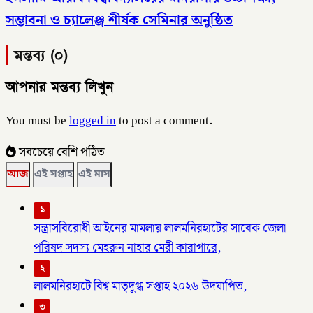
সম্ভাবনা ও চ্যালেঞ্জ শীর্ষক সেমিনার অনুষ্ঠিত
মন্তব্য (০)
আপনার মন্তব্য লিখুন
You must be
logged in
to post a comment.
সবচেয়ে বেশি পঠিত
আজ
এই সপ্তাহ
এই মাস
১
সন্ত্রাসবিরোধী আইনের মামলায় লালমনিরহাটের সাবেক জেলা
পরিষদ সদস্য মেহরুন নাহার মেরী কারাগারে,
২
লালমনিরহাটে বিশ্ব মাতৃদুগ্ধ সপ্তাহ ২০২৬ উদযাপিত,
৩