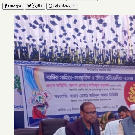
ফেসবুক
টুইটার
হোয়াটসঅ্যাপ