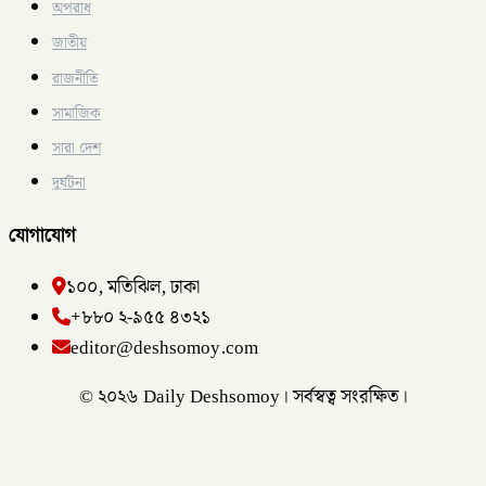
অপরাধ
জাতীয়
রাজনীতি
সামাজিক
সারা দেশ
দুর্ঘটনা
যোগাযোগ
১০০, মতিঝিল, ঢাকা
+৮৮০ ২-৯৫৫ ৪৩২১
editor@deshsomoy.com
© ২০২৬ Daily Deshsomoy। সর্বস্বত্ব সংরক্ষিত।