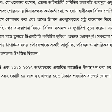
ো. মোখলেশুর রহমান, জেলা আইনজীবী সমিতির সভাপতি আবদুল ওদুদ, সদ
ম এবং পৌরসভার হিসাবরক্ষক কর্মকর্তা মো. আহসান হাবীবসহ বিভিন্ন শ্র
কার্যক্রম জোরদার করা এবং আসন্ন উন্নয়ন প্রকল্পসমূহের সুষ্ঠু বাস্তবায়ন 
গর ব্যবস্থাপনা বিষয়ে বিভিন্ন মতামত ও সুপারিশ তুলে ধরেন। সভাপ
গড়ে তুলতে টিএলসিসি কমিটির ভূমিকা অত্যন্ত গুরুত্বপূর্ণ। সকলের সম
চাঁপাইনবাবগঞ্জ পৌরসভাকে একটি আধুনিক, পরিচ্ছন্ন ও নাগরিকবান্
ির সদস্যরা উপস্থিত ছিলেন।
বং ২০২৬-২০২৭ অর্থবছরের প্রস্তাবিত বাজেটও উপস্থাপন করা 
৩৪২ কোটি ১৯ লাখ ৫২ হাজার ১৪৫ টাকার প্রস্তাবিত বাজেট ঘোষণা