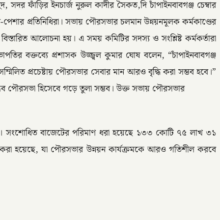
র ফাঁড়ির ইনচার্জ নুরুল কাদীর সৈকত,দি চাঁপাইনবাবগঞ্জ চেম্বার
েণি-পেশার প্রতিনিধিরা। সভায় পৌরসভার চলমান উন্নয়নমূলক কর্মকাণ্ডের
নিয়ে বিস্তারিত আলোচনা হয়। এ সময় কমিটির সদস্য ও সংশ্লিষ্ট কর্মকর্তারা
তির বক্তব্যে প্রশাসক উজ্জ্বল কুমার ঘোষ বলেন, “চাঁপাইনবাবগঞ্জ
্মিলিত প্রচেষ্টায় পৌরসভার সেবার মান আরও বৃদ্ধি করা সম্ভব হবে।”
ধব পৌরসভা হিসেবে গড়ে তুলা সম্ভব। উক্ত সভায় পৌরসভার
হয়। সংশোধিত বাজেটের পরিমাণ ধরা হয়েছে ১৩৩ কোটি ৭৫ লাখ ৩১
 করা হয়েছে, যা পৌরসভার উন্নয়ন কার্যক্রমকে আরও গতিশীল করবে