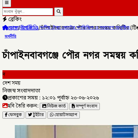
ব্রেকিং
হোম
/
অর্থনীতি
/
চাঁপাইনবাবগঞ্জে পৌর নগর সমন্বয় কমিটির (ট
দলীয় ঐক্য জোটের গণমিছিল ও সমাবেশ অনুষ্ঠিত,
✦
লালমনিরহাটের কালীগঞ্জে
অর্থনীতি
চাঁপাইনবাবগঞ্জে পৌর নগর সমন্বয় ক
দ
দেশ সময়
নিজস্ব সংবাদদাতা
প্রকাশের সময় : ১২:০১ পূর্বাহ্ন ২৩-০৬-২০২৬
ছবি তৈরি করুন:
নিউজ কার্ড
সম্পূর্ণ সংবাদ
ফেসবুক
টুইটার
হোয়াটসঅ্যাপ