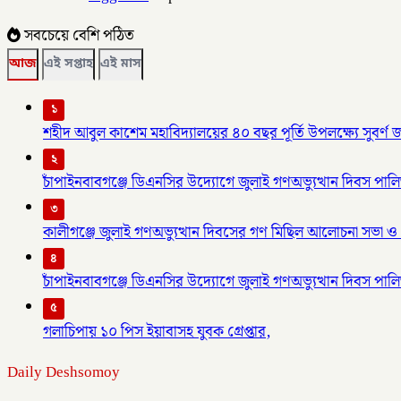
সবচেয়ে বেশি পঠিত
আজ
এই সপ্তাহ
এই মাস
১
শহীদ আবুল কাশেম মহাবিদ্যালয়ের ৪০ বছর পূর্তি উপলক্ষ্যে সুবর্
২
চাঁপাইনবাবগঞ্জে ডিএনসির উদ্যোগে জুলাই গণঅভ্যুত্থান দিবস পাল
৩
কালীগঞ্জে জুলাই গণঅভ্যুত্থান দিবসের গণ মিছিল আলোচনা সভা ও 
৪
চাঁপাইনবাবগঞ্জে ডিএনসির উদ্যোগে জুলাই গণঅভ্যুত্থান দিবস পাল
৫
গলাচিপায় ১০ পিস ইয়াবাসহ যুবক গ্রেপ্তার,
Daily Deshsomoy