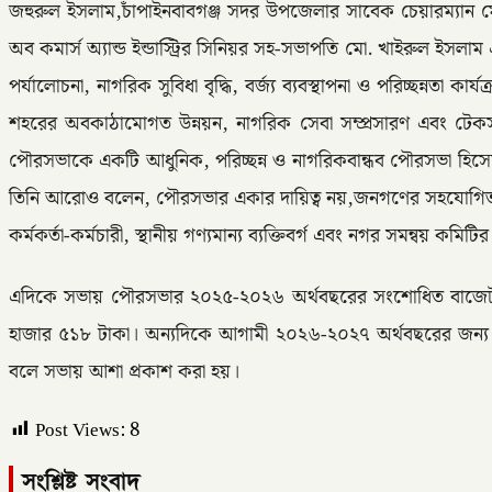
জহুরুল ইসলাম,চাঁপাইনবাবগঞ্জ সদর উপজেলার সাবেক চেয়ারম্যান ম
অব কমার্স অ্যান্ড ইন্ডাস্ট্রির সিনিয়র সহ-সভাপতি মো. খাইরুল ইসলা
পর্যালোচনা, নাগরিক সুবিধা বৃদ্ধি, বর্জ্য ব্যবস্থাপনা ও পরিচ্ছন্নতা 
শহরের অবকাঠামোগত উন্নয়ন, নাগরিক সেবা সম্প্রসারণ এবং টেকসই ন
পৌরসভাকে একটি আধুনিক, পরিচ্ছন্ন ও নাগরিকবান্ধব পৌরসভা হিসেবে 
তিনি আরোও বলেন, পৌরসভার একার দায়িত্ব নয়,জনগণের সহযোগিতায় 
কর্মকর্তা-কর্মচারী, স্থানীয় গণ্যমান্য ব্যক্তিবর্গ এবং নগর সমন্বয় কমিট
এদিকে সভায় পৌরসভার ২০২৫-২০২৬ অর্থবছরের সংশোধিত বাজেট এ
হাজার ৫১৮ টাকা। অন্যদিকে আগামী ২০২৬-২০২৭ অর্থবছরের জন্য 
বলে সভায় আশা প্রকাশ করা হয়।
Post Views:
8
সংশ্লিষ্ট সংবাদ