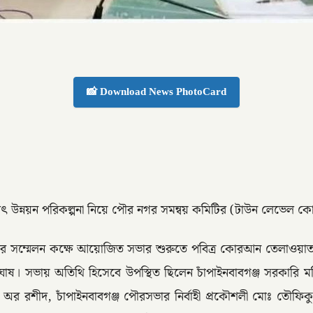
📸 Download News PhotoCard
্যৎ উন্নয়ন পরিকল্পনা নিয়ে পৌর নগর সমন্বয় কমিটির (টাউন লেভেল কো-অ
ভার সম্মেলন কক্ষে আয়োজিত সভার শুরুতে পবিত্র কোরআন তেলাওয়া
ঘোষ। সভায় অতিথি হিসেবে উপস্থিত ছিলেন চাঁপাইনবাবগঞ্জ সরকারি ম
অর রশীদ, চাঁপাইনবাবগঞ্জ পৌরসভার নির্বাহী প্রকৌশলী মোঃ তৌফিকুল 