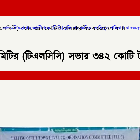
িএলসিসি) সভায় ৩৪২ কোটি টাকার প্রস্তাবিত বাজেট ঘোষণা।
 (ডিবি)পুলিশের অভিযানে বিপুল পরিমাণ মাদকদ্রব্য উদ্ধার করে
✦
কোম্পা
মিটির (টিএলসিসি) সভায় ৩৪২ কোটি টা