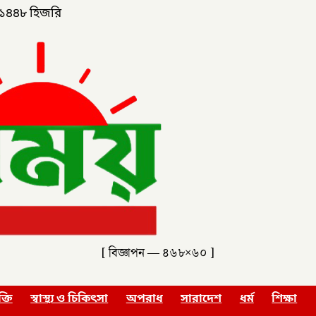
১৪৪৮ হিজরি
[ বিজ্ঞাপন — ৪৬৮×৬০ ]
ক্তি
স্বাস্থ্য ও চিকিৎসা
অপরাধ
সারাদেশ
ধর্ম
শিক্ষা