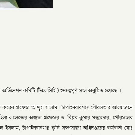
র্ডিনেশন কমিটি-টিএলসিসি) গুরুত্বপূর্ণ সভা অনুষ্ঠিত হয়েছে ।
ত করেন হাফেজ আব্দুস সালাম। চাঁপাইনবাবগঞ্জ পৌরসভার আয়োজনে
হিলা কলেজের অধ্যক্ষ প্রফেসর ড. বিপ্লব কুমার মজুমদার, পৌরসভার
ইসলাম, চাঁপাইনবাবগঞ্জ কৃষি সম্প্রসারণ অধিদপ্তরের কর্মকর্তা মোঃ