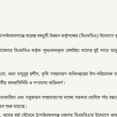
াইনবাবগঞ্জে বরেন্দ্র বহুমুখী উন্নয়ন কর্তৃপক্ষের (বিএমডিএ) উদ্যোগে 
েলার বিএমডিএ কর্তৃক পুনঃখননকৃত তেঘরিয়া খালের দুই পাড়ে আনুষ্
 মো. আল মামুনুর রশীদ, কৃষি সম্প্রসারণ অধিদপ্তরের উপ-পরিচালক ড. 
জনপ্রতিনিধি ও গণ্যমান্য ব্যক্তিবর্গ।
মোকাবিলা এবং সবুজায়ন সম্প্রসারণের লক্ষ্যে সরকার ঘোষিত পাঁচ বছরে ২
ায়ন শুরু হয়েছে।
ান, আসন্ন বর্ষা মৌসুমে চাঁপাইনবাবগঞ্জ জেলায় বিএমডিএ’র উদ্যোগে প