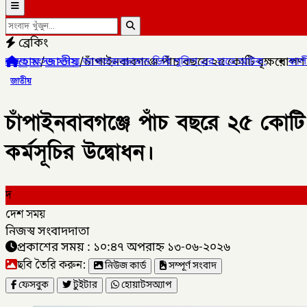
ব্রেকিং
হোম
/
জাতীয়
/
চাঁপাইনবাবগঞ্জে পাঁচ বছরে ২৫ কোটি বৃক্ষরোপণ
জামান ডিবি পুলিশ এর হাতে আটক,
✦
কালীগঞ্জ পৌরসভার প্রশিক্ষণার্থীদে
জাতীয়
চাঁপাইনবাবগঞ্জে পাঁচ বছরে ২৫ কোটি
কর্মসূচির উদ্বোধন।
দ
দেশ সময়
নিজস্ব সংবাদদাতা
প্রকাশের সময় : ১০:৪৭ অপরাহ্ন ১৩-০৬-২০২৬
ছবি তৈরি করুন:
নিউজ কার্ড
সম্পূর্ণ সংবাদ
ফেসবুক
টুইটার
হোয়াটসঅ্যাপ