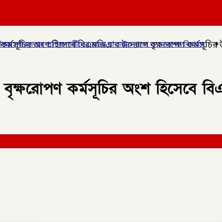
 কর্মসূচির অংশ হিসেবে বিএমডিএ’র উদ্যোগে বৃক্ষরোপণ কর্মসূচির 
র মাঝে যাতায়াত ভাতা ও সনদপত্র বিতরণ,
✦
লালমনিরহাটে হাতীবান্ধায় র‌্যাব
 বৃক্ষরোপণ কর্মসূচির অংশ হিসেবে ব