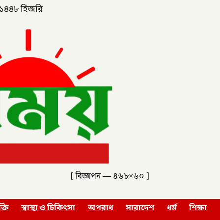
১৪৪৮ হিজরি
[ বিজ্ঞাপন — ৪৬৮×৬০ ]
ক্তি
স্বাস্থ্য ও চিকিৎসা
অপরাধ
সারাদেশ
ধর্ম
শিক্ষা