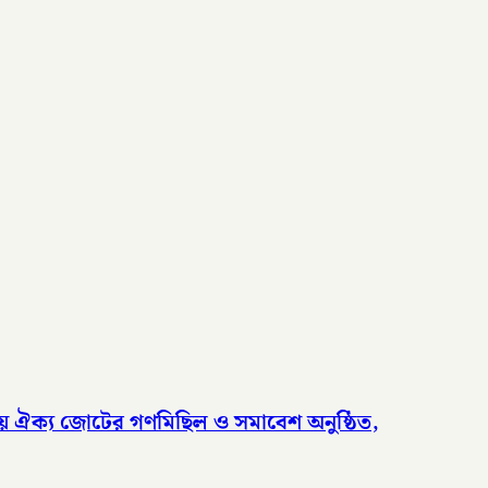
দলীয় ঐক্য জোটের গণমিছিল ও সমাবেশ অনুষ্ঠিত,