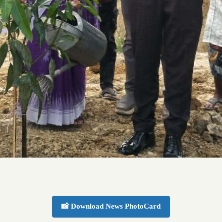
📸 Download News PhotoCard