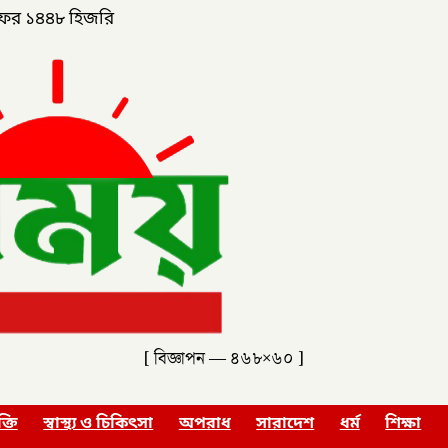
ফর ১৪৪৮ হিজরি
[ বিজ্ঞাপন — ৪৬৮×৬০ ]
ক্তি
স্বাস্থ্য ও চিকিৎসা
অপরাধ
সারাদেশ
ধর্ম
শিক্ষা