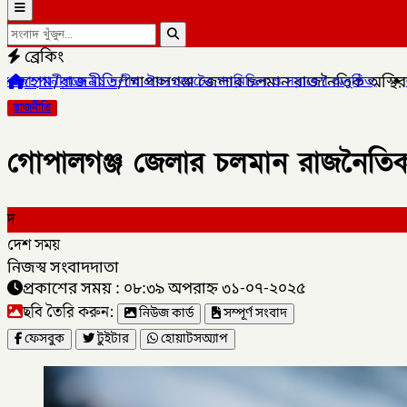
ব্রেকিং
হোম
/
রাজনীতি
/
গোপালগঞ্জ জেলার চলমান রাজনৈতিক অস্থির
ঐক্য জোটের গণমিছিল ও সমাবেশ অনুষ্ঠিত,
✦
লালমনিরহাটের কালীগঞ্জে (ডিব
রাজনীতি
গোপালগঞ্জ জেলার চলমান রাজনৈতিক
দ
দেশ সময়
নিজস্ব সংবাদদাতা
প্রকাশের সময় : ০৮:৩৯ অপরাহ্ন ৩১-০৭-২০২৫
ছবি তৈরি করুন:
নিউজ কার্ড
সম্পূর্ণ সংবাদ
ফেসবুক
টুইটার
হোয়াটসঅ্যাপ