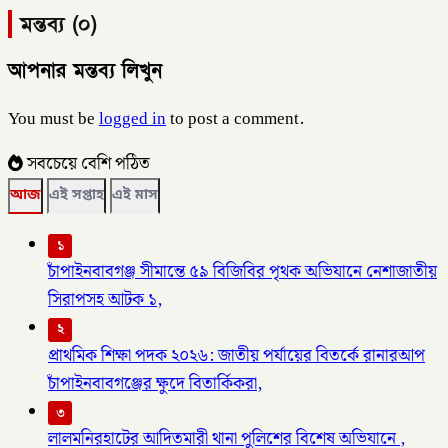
মন্তব্য (০)
আপনার মন্তব্য লিখুন
You must be
logged in
to post a comment.
সবচেয়ে বেশি পঠিত
আজ
এই সপ্তাহ
এই মাস
১
চাঁপাইনবাবগঞ্জ সীমান্তে ৫৯ বিজিবির পৃথক অভিযানে নেশাজাতীয়
সিরাপসহ আটক ১,
২
প্রাথমিক শিক্ষা পদক ২০২৬: জাতীয় পর্যায়ের বিতর্কে রানারআপ
চাঁপাইনবাবগঞ্জের ক্ষুদে বিতার্কিকরা,
৩
লালমনিরহাটের আদিতমারী থানা পুলিশের বিশেষ অভিযানে ,