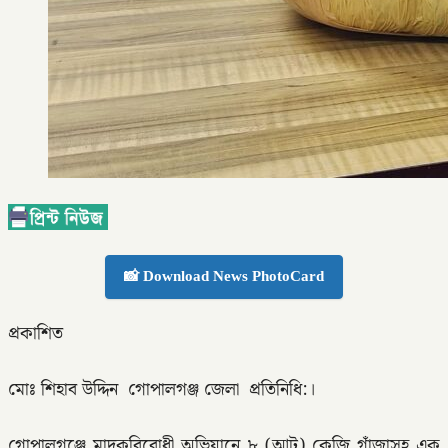
📸 Download News PhotoCard
প্রকাশিত
মোঃ শিহাব উদ্দিন গোপালগঞ্জ জেলা প্রতিনিধি:।
গোপালগঞ্জে মাদকবিরোধী অভিযানে ৮ (আট) কেজি গাঁজাসহ এক