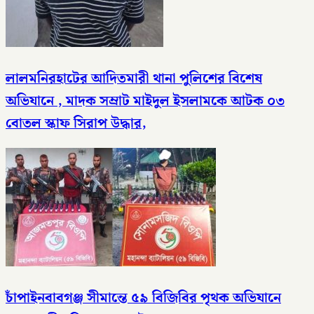
লালমনিরহাটের আদিতমারী থানা পুলিশের বিশেষ
অভিযানে , মাদক সম্রাট মাইদুল ইসলামকে আটক ০৩
বোতল স্কাফ সিরাপ উদ্ধার,
চাঁপাইনবাবগঞ্জ সীমান্তে ৫৯ বিজিবির পৃথক অভিযানে