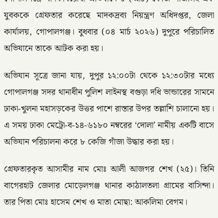
যুবককে গ্রেফতার করেছে মাদকদ্রব্য নিয়ন্ত্রণ অধিদপ্তর, জেলা
কার্যালয়, গোপালগঞ্জ। বুধবার (০৪ মার্চ ২০২৬) দুপুরে পরিচালিত
অভিযানে তাকে আটক করা হয়।
অভিযান সূত্রে জানা যায়, দুপুর ১২:০০টা থেকে ১২:৩০টার মধ্যে
গোপালগঞ্জ সদর থানাধীন পুলিশ লাইনস্থ বগুড়া দধি ভান্ডারের সামনে
ঢাকা-খুলনা মহাসড়কের উত্তর পাশে রাস্তার উপর তল্লাশি চালানো হয়।
এ সময় ঢাকা মেট্রো-ব-১৪-৬১৮০ নম্বরের ‘দোলা’ নামীয় একটি বাসে
অভিযান পরিচালনা করে ৮ কেজি গাঁজা উদ্ধার করা হয়।
গ্রেফতারকৃত আসামীর নাম মোঃ আলী আজগর শেখ (২৫)। তিনি
বাগেরহাট জেলার মোড়েলগঞ্জ থানার কাঠালতলা গ্রামের বাসিন্দা।
তার পিতা মোঃ হাসেম শেখ ও মাতা মোছা: আকলিমা বেগম।