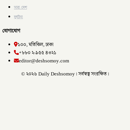
সারা দেশ
দুর্ঘটনা
যোগাযোগ
১০০, মতিঝিল, ঢাকা
+৮৮০ ২-৯৫৫ ৪৩২১
editor@deshsomoy.com
© ২০২৬ Daily Deshsomoy। সর্বস্বত্ব সংরক্ষিত।