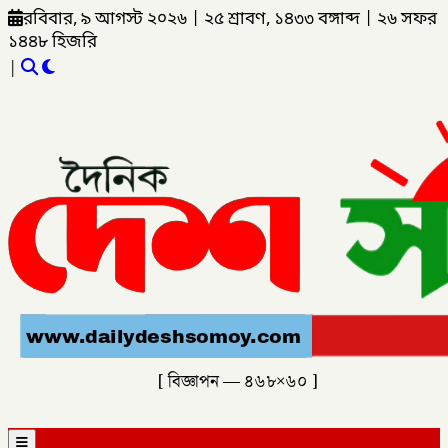
রবিবার, ৯ আগস্ট ২০২৬
|
২৫ শ্রাবণ, ১৪৩৩ বঙ্গাব্দ
|
২৬ সফর
১৪৪৮ হিজরি
|
[ বিজ্ঞাপন — ৪৬৮×৬০ ]