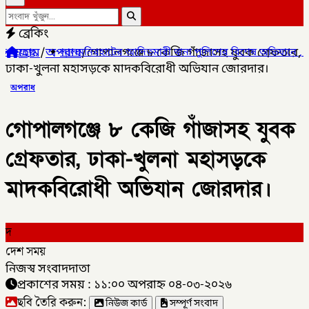
ব্রেকিং
হোম
/
অপরাধ
/
গোপালগঞ্জে ৮ কেজি গাঁজাসহ যুবক গ্রেফতার,
মনিরহাটের আদিতমারী থানা পুলিশের বিশেষ অভিযানে , মাদক সম্রাট মাইদু
ঢাকা-খুলনা মহাসড়কে মাদকবিরোধী অভিযান জোরদার।
অপরাধ
গোপালগঞ্জে ৮ কেজি গাঁজাসহ যুবক
গ্রেফতার, ঢাকা-খুলনা মহাসড়কে
মাদকবিরোধী অভিযান জোরদার।
দ
দেশ সময়
নিজস্ব সংবাদদাতা
প্রকাশের সময় : ১১:০০ অপরাহ্ন ০৪-০৩-২০২৬
ছবি তৈরি করুন:
নিউজ কার্ড
সম্পূর্ণ সংবাদ