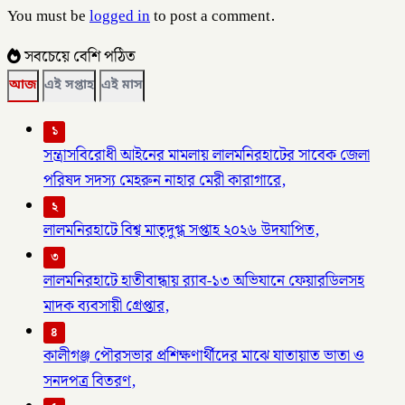
You must be
logged in
to post a comment.
সবচেয়ে বেশি পঠিত
আজ
এই সপ্তাহ
এই মাস
১
সন্ত্রাসবিরোধী আইনের মামলায় লালমনিরহাটের সাবেক জেলা
পরিষদ সদস্য মেহরুন নাহার মেরী কারাগারে,
২
লালমনিরহাটে বিশ্ব মাতৃদুগ্ধ সপ্তাহ ২০২৬ উদযাপিত,
৩
লালমনিরহাটে হাতীবান্ধায় র‌্যাব-১৩ অভিযানে ফেয়ারডিলসহ
মাদক ব্যবসায়ী গ্রেপ্তার,
৪
কালীগঞ্জ পৌরসভার প্রশিক্ষণার্থীদের মাঝে যাতায়াত ভাতা ও
সনদপত্র বিতরণ,