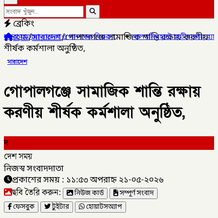
ব্রেকিং
হোম
/
সারাদেশ
/
গোপালগঞ্জে সামাজিক শান্তি রক্ষায় করণীয়
ও সনদপত্র বিতরণ,
✦
লালমনিরহাটে হাতীবান্ধায় র‌্যাব-১৩ অভিযানে ফেয়ারডিল
শীর্ষক কর্মশালা অনুষ্ঠিত,
সারাদেশ
গোপালগঞ্জে সামাজিক শান্তি রক্ষায়
করণীয় শীর্ষক কর্মশালা অনুষ্ঠিত,
দ
দেশ সময়
নিজস্ব সংবাদদাতা
প্রকাশের সময় : ১১:৫৩ অপরাহ্ন ২১-০৫-২০২৬
ছবি তৈরি করুন:
নিউজ কার্ড
সম্পূর্ণ সংবাদ
ফেসবুক
টুইটার
হোয়াটসঅ্যাপ