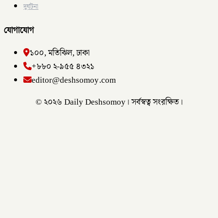
দুর্ঘটনা
যোগাযোগ
১০০, মতিঝিল, ঢাকা
+৮৮০ ২-৯৫৫ ৪৩২১
editor@deshsomoy.com
© ২০২৬ Daily Deshsomoy। সর্বস্বত্ব সংরক্ষিত।