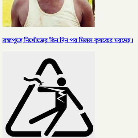
ব্রহ্মপুত্রে নিখোঁজের তিন দিন পর মিলল কৃষকের মরদেহ।