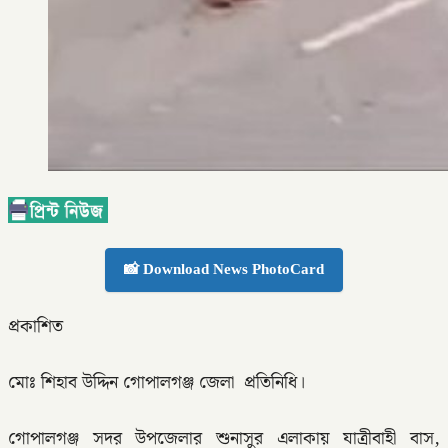
📸 Download News PhotoCard
প্রকাশিত
মোঃ শিহাব উদ্দিন গোপালগঞ্জ জেলা প্রতিনিধি।
গোপালগঞ্জ সদর উপজেলার শুনাসুর এলাকায় যাত্রীবাহী বাস,