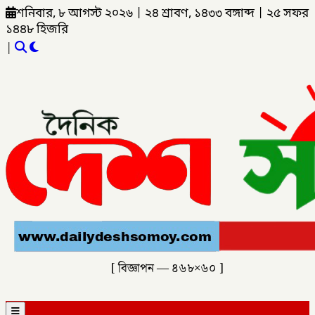
শনিবার, ৮ আগস্ট ২০২৬
|
২৪ শ্রাবণ, ১৪৩৩ বঙ্গাব্দ
|
২৫ সফর
১৪৪৮ হিজরি
|
[ বিজ্ঞাপন — ৪৬৮×৬০ ]