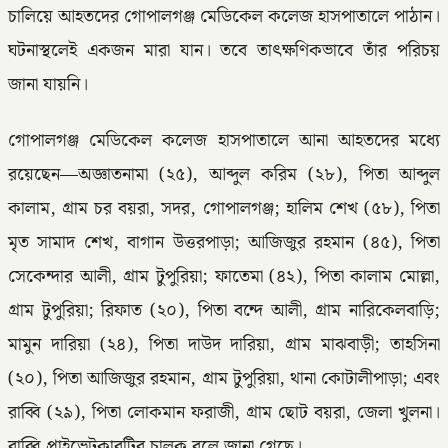
চালিয়ে আহতদের গোপালগঞ্জ মেডিকেল কলেজ হাসপাতালে পাঠান।
ঘটনাস্থলেই একজন মারা যান। তবে তাৎক্ষণিকভাবে তাঁর পরিচয়
জানা যায়নি।
গোপালগঞ্জ মেডিকেল কলেজ হাসপাতালে আনা আহতদের মধ্যে
রয়েছেন—অজ্ঞাতনামা (২৫), আব্দুল করিম (২৮), পিতা আব্দুল
কালাম, গ্রাম চর বয়রা, সদর, গোপালগঞ্জ; হালিম শেখ (৫৮), পিতা
মৃত সামাদ শেখ, বাগান উত্তরপাড়া; আজিজুর রহমান (৪৫), পিতা
সেকেন্দার আলী, গ্রাম টুপুরিয়া; ফাতেমা (৪২), পিতা কালাম মোল্লা,
গ্রাম টুপুরিয়া; রিফাত (২০), পিতা বন্দে আলী, গ্রাম নারিকেলবাড়ি;
মামুন দারিয়া (২৪), পিতা দাউদ দারিয়া, গ্রাম মাঝবাড়ী; তাহসিনা
(২০), পিতা আজিজুর রহমান, গ্রাম টুপুরিয়া, থানা কোটালীপাড়া; এবং
রাব্বি (২৯), পিতা লোকমান ফরাজী, গ্রাম ছোট বয়রা, জেলা খুলনা।
রাব্বি প্রাইভেটকারটির চালক বলে জানা গেছে।