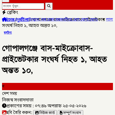
ব্রেকিং
হোম
/
দুর্ঘটনা
/
গোপালগঞ্জে বাস-মাইক্রোবাস-প্রাইভেটকার
চ্যুত, বন্ধ ঢাকা-ময়মনসিংহ রেল যোগা যোগ।
✦
লালমনিরহাট সদর উপজেলা
সংঘর্ষ নিহত ১, আহত অন্তত ১০,
দুর্ঘটনা
গোপালগঞ্জে বাস-মাইক্রোবাস-
প্রাইভেটকার সংঘর্ষ নিহত ১, আহত
অন্তত ১০,
দ
দেশ সময়
নিজস্ব সংবাদদাতা
প্রকাশের সময় : ০৭:৪৯ অপরাহ্ন ২৫-০৫-২০২৬
ছবি তৈরি করুন:
নিউজ কার্ড
সম্পূর্ণ সংবাদ