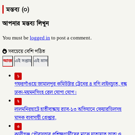
মন্তব্য (০)
আপনার মন্তব্য লিখুন
You must be
logged in
to post a comment.
সবচেয়ে বেশি পঠিত
আজ
এই সপ্তাহ
এই মাস
১
গফরগাঁওয়ে জামালপুর কমিউটার ট্রেনের ৪ বগি লাইনচ্যুত, বন্ধ
ঢাকা-ময়মনসিংহ রেল যোগা যোগ।
২
লালমনিরহাটে হাতীবান্ধায় র‌্যাব-১৩ অভিযানে ফেয়ারডিলসহ
মাদক ব্যবসায়ী গ্রেপ্তার,
৩
কালীগঞ্জ পৌরসভার প্রশিক্ষণার্থীদের মাঝে যাতায়াত ভাতা ও