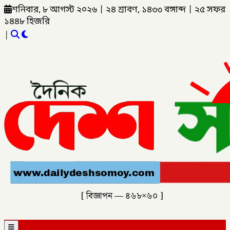
শনিবার, ৮ আগস্ট ২০২৬
|
২৪ শ্রাবণ, ১৪৩৩ বঙ্গাব্দ
|
২৫ সফর
১৪৪৮ হিজরি
|
[ বিজ্ঞাপন — ৪৬৮×৬০ ]