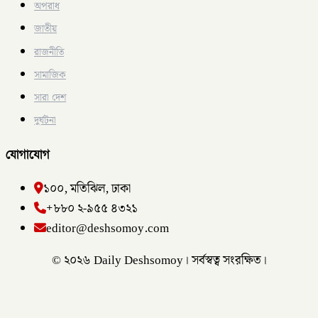
অপরাধ
জাতীয়
রাজনীতি
সামাজিক
সারা দেশ
দুর্ঘটনা
যোগাযোগ
১০০, মতিঝিল, ঢাকা
+৮৮০ ২-৯৫৫ ৪৩২১
editor@deshsomoy.com
© ২০২৬ Daily Deshsomoy। সর্বস্বত্ব সংরক্ষিত।