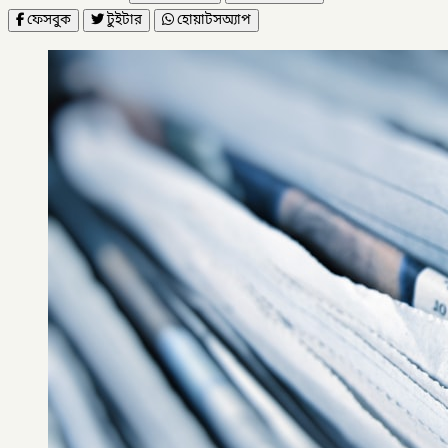
ফেসবুক
টুইটার
হোয়াটসঅ্যাপ