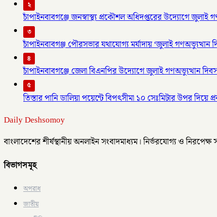
২
চাঁপাইনবাবগঞ্জে জনস্বাস্থ্য প্রকৌশল অধিদপ্তরের উদ্যোগে জুলাই গ
৩
চাঁপাইনবাবগঞ্জ পৌরসভার যথাযোগ্য মর্যাদায় ‘জুলাই গণঅভ্যুত্থান 
৪
চাঁপাইনবাবগঞ্জে জেলা বিএনপির উদ্যোগে জুলাই গণঅভ্যুত্থান দিব
৫
তিস্তার পানি ডালিয়া পয়েন্টে বিপৎসীমা ১০ সেঃমিটার উপর দিয়ে প্রব
Daily Deshsomoy
বাংলাদেশের শীর্ষস্থানীয় অনলাইন সংবাদমাধ্যম। নির্ভরযোগ্য ও নিরপেক্ষ
বিভাগসমূহ
অপরাধ
জাতীয়