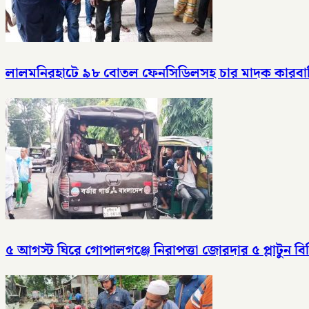
লালমনিরহাটে ৯৮ বোতল ফেনসিডিলসহ চার মাদক কারবারি
৫ আগস্ট ঘিরে গোপালগঞ্জে নিরাপত্তা জোরদার ৫ প্লাটুন বি