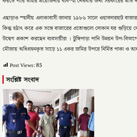
করতে পারি তাহার প্রয়োজনীয় ব্যবস্হা নেওযার জন্য সরকারের প্রতি দ
এছাড়াও স্হানীয় এলাকাবাসী জানায় ১৯৮৬ সালে ওয়াবদারহাট বাজার প্
কিন্তু হঠাৎ করে এক সঙ্গে বাজারের এতোগুলো দোকান ঘর গুড়িয়ে দে
উদ্বেগ প্রকাশ করছেন ব্যবসায়ীরা । টুঙ্গিপাড়া পানি উন্নয়ন উ
মৌজায় অধিগ্রহনকৃত সাড়ে ১১ একর জমির উপরে নির্মিত পাকা ও আধ
Post Views:
85
সংশ্লিষ্ট সংবাদ