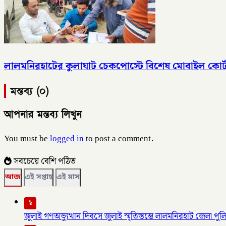
লালমনিরহাটের কুলাঘাট চেকপোস্টে বিশেষ মোবাইল কোর্
মন্তব্য (০)
আপনার মন্তব্য লিখুন
You must be
logged in
to post a comment.
সবচেয়ে বেশি পঠিত
আজ
এই সপ্তাহ
এই মাস
১
জুলাই গণঅভ্যুত্থান দিবসে জুলাই স্মৃতিস্তম্ভে লালমনিরহাট জেলা পুলিশ