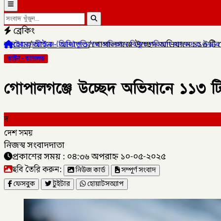
ব্রেকিং
হোম
/
আইন - আদালত
/
গোপালগঞ্জে উচ্ছেদ অভিযানে ১১৩ টি দোক
)পুলিশের অভিযানে বিপুল পরিমাণ মাদকদ্রব্য উদ্ধার করে
✦
কোম্পানীগঞ্জ
আইন - আদালত
গোপালগঞ্জে উচ্ছেদ অভিযানে ১১৩ টি দ
দ
দেশ সময়
নিজস্ব সংবাদদাতা
প্রকাশের সময় : ০৪:৩৬ অপরাহ্ন ১০-০৫-২০২৫
ছবি তৈরি করুন:
নিউজ কার্ড
সম্পূর্ণ সংবাদ
ফেসবুক
টুইটার
হোয়াটসঅ্যাপ