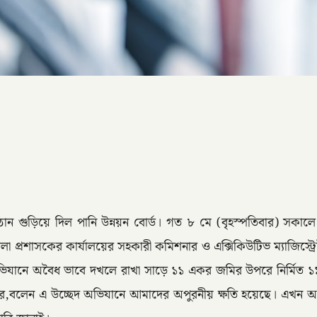
ষ্ঠান গুড়িয়ে দিল পানি উন্নয়ন বোর্ড। গত ৮ মে (বৃহস্পতিবার) সক
রশাসকের কার্যালয়ের সহকারী কমিশনার ও এক্সিকিউটিভ ম্যাজিস্ট্রেট র
লেন।অভিযানে অবৈধ ভাবে দখলে রাখা সাড়ে ১১ একর জমির উপরে নির্মিত ১১
লেন এ উচ্ছেদ অভিযানে আমাদের অপুরনীয় ক্ষতি হয়েছে। এখন আমরা যা