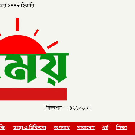
ফর ১৪৪৮ হিজরি
[ বিজ্ঞাপন — ৪৬৮×৬০ ]
ক্তি
স্বাস্থ্য ও চিকিৎসা
অপরাধ
সারাদেশ
ধর্ম
শিক্ষা