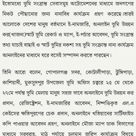
ইতোমধ্যে ভূমি সংত্রান্ত সেবাসমূহ অটোমেশনের মাধ্যমে জনগণের
নিকট পৌছানোর জন্য নানাবিধ কার্যক্রম গ্রহণ করেছে।তারই
আলোকে দেশের মানুষ বর্তমানে ই-নামজারি, অনলাইন ভূমি উন্নয়ন
কর(খাজনা)স্মার্ট ভূমি রেকর্ড ও ম্যাপ, ই-পর্চার আবেদন, ভূমি সংত্রান্ত
তথ্য যাচাই বাছাই ও স্মার্ট ভূমির নকশা সহ ভূমি সংক্রান্ত নানা কার্যক্রম
আনলাইনের মাধ্যমে ঘরে বসেই সম্পাদন করতে পারছেন।
তিনি আরো বলেন, গোপালগঞ্জ সদর, কোটালীপাড়া, টুঙ্গিপাড়া,
কাশিয়ানী, মুকসুদপুর উপজেলা ভূমি অফিস চত্বরে ২৫ মে থেকে
২৭মে পর্যন্ত ভূমি মেলায় মানুষ সহজ ভাবে অনলাইনে ভূমি উন্নয়ন কর
প্রদান, রেজিষ্ট্রেশন, ই-নামজারির আবেদন, নিষ্পত্তিকৃত এল.এ
কেইসের ক্ষতিপূরণের চেক প্রদান, অনলাইনে খতিয়ানের সার্টিফাইড
কপি পাওয়ার আবেদন গ্রহণ, অনলাইনে মৌজা ম্যাপ ডাক বিভাগের
মাধ্যমে সরবরাহ, মাঠ পর্যায়ে চলমান জরিপ কার্যাক্রম বিষয়ে