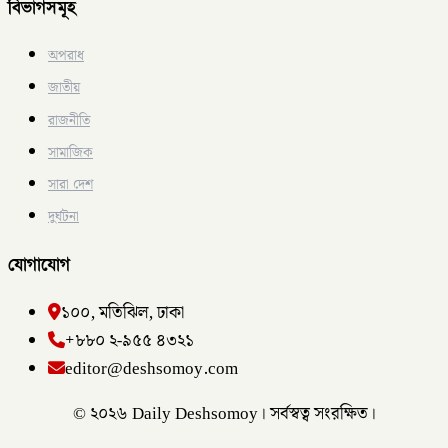
বিভাগসমূহ
অপরাধ
জাতীয়
রাজনীতি
সামাজিক
সারা দেশ
দুর্ঘটনা
যোগাযোগ
১০০, মতিঝিল, ঢাকা
+৮৮০ ২-৯৫৫ ৪৩২১
editor@deshsomoy.com
© ২০২৬ Daily Deshsomoy। সর্বস্বত্ব সংরক্ষিত।