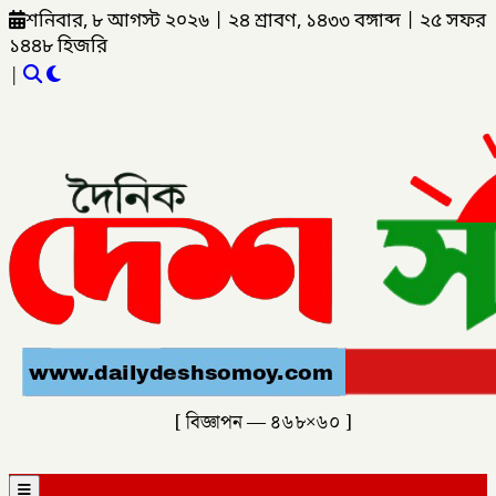
শনিবার, ৮ আগস্ট ২০২৬
|
২৪ শ্রাবণ, ১৪৩৩ বঙ্গাব্দ
|
২৫ সফর
১৪৪৮ হিজরি
|
[ বিজ্ঞাপন — ৪৬৮×৬০ ]