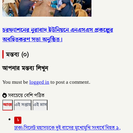
চরফ্যাশনের নুরাবাদ ইউনিয়নে এনএসএস প্রকল্পের
অবহিতকরণ সভা অনুষ্ঠিত।
মন্তব্য (০)
আপনার মন্তব্য লিখুন
You must be
logged in
to post a comment.
সবচেয়ে বেশি পঠিত
আজ
এই সপ্তাহ
এই মাস
১
ঢাকা-সিলেট মহাসড়কে দুই বাসের মুখোমুখি সংঘর্ষে নিহত ৯,