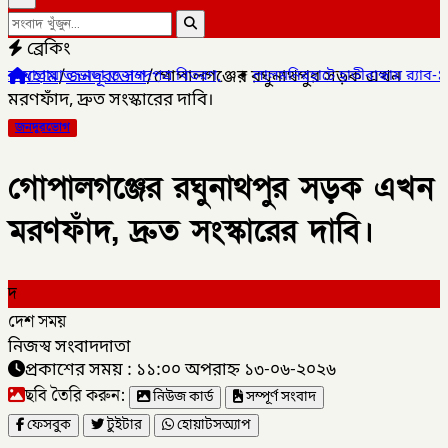
ব্রেকিং
হোম
/
জনদূরভোগ
/
গোপালগঞ্জের রঘুনাথপুর সড়ক এখন
দপত্র বিতরণ,
✦
লালমনিরহাটে হাতীবান্ধায় র‌্যাব-১৩ অভিযানে ফেয়ারডিলসহ ম
মরণফাঁদ, দ্রুত সংস্কারের দাবি।
জনদূরভোগ
গোপালগঞ্জের রঘুনাথপুর সড়ক এখন
মরণফাঁদ, দ্রুত সংস্কারের দাবি।
দ
দেশ সময়
নিজস্ব সংবাদদাতা
প্রকাশের সময় : ১১:০০ অপরাহ্ন ১৩-০৬-২০২৬
ছবি তৈরি করুন:
নিউজ কার্ড
সম্পূর্ণ সংবাদ
ফেসবুক
টুইটার
হোয়াটসঅ্যাপ