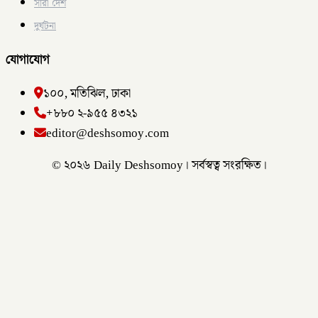
সারা দেশ
দুর্ঘটনা
যোগাযোগ
১০০, মতিঝিল, ঢাকা
+৮৮০ ২-৯৫৫ ৪৩২১
editor@deshsomoy.com
© ২০২৬ Daily Deshsomoy। সর্বস্বত্ব সংরক্ষিত।