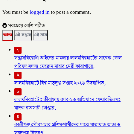
You must be
logged in
to post a comment.
সবচেয়ে বেশি পঠিত
আজ
এই সপ্তাহ
এই মাস
১
সন্ত্রাসবিরোধী আইনের মামলায় লালমনিরহাটের সাবেক জেলা
পরিষদ সদস্য মেহরুন নাহার মেরী কারাগারে,
২
লালমনিরহাটে বিশ্ব মাতৃদুগ্ধ সপ্তাহ ২০২৬ উদযাপিত,
৩
লালমনিরহাটে হাতীবান্ধায় র‌্যাব-১৩ অভিযানে ফেয়ারডিলসহ
মাদক ব্যবসায়ী গ্রেপ্তার,
৪
কালীগঞ্জ পৌরসভার প্রশিক্ষণার্থীদের মাঝে যাতায়াত ভাতা ও
সনদপত্র বিতরণ,