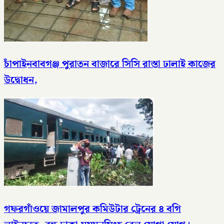
চাঁপাইনবাবগঞ্জ পুরাতন বাজারে সিসি রাস্তা ঢালাই কাজের
উদ্বোধন,
গফরগাঁওয়ে জামালপুর কমিউটার ট্রেনের ৪ বগি