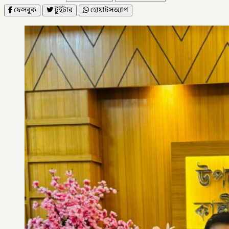
ফেসবুক
টুইটার
হোয়াটসঅ্যাপ