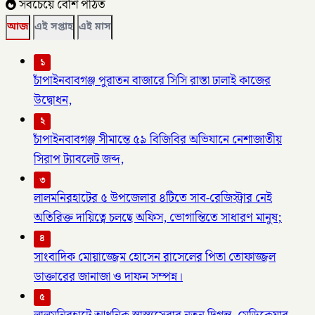
সবচেয়ে বেশি পঠিত
আজ
এই সপ্তাহ
এই মাস
১
চাঁপাইনবাবগঞ্জ পুরাতন বাজারে সিসি রাস্তা ঢালাই কাজের
উদ্বোধন,
২
চাঁপাইনবাবগঞ্জ সীমান্তে ৫৯ বিজিবির অভিযানে নেশাজাতীয়
সিরাপ ট্যাবলেট জব্দ,
৩
লালমনিরহাটের ৫ উপজেলার ৪টিতে সাব-রেজিস্ট্রার নেই
অতিরিক্ত দায়িত্বে চলছে অফিস, ভোগান্তিতে সাধারণ মানুষ;
৪
সাংবাদিক মোয়াজ্জেম হোসেন রাসেলের পিতা তোফাজ্জল
ডাক্তারের জানাজা ও দাফন সম্পন্ন।
৫