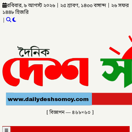
রবিবার, ৯ আগস্ট ২০২৬
|
২৫ শ্রাবণ, ১৪৩৩ বঙ্গাব্দ
|
২৬ সফর
১৪৪৮ হিজরি
|
[ বিজ্ঞাপন — ৪৬৮×৬০ ]