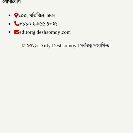
যোগাযোগ
১০০, মতিঝিল, ঢাকা
+৮৮০ ২-৯৫৫ ৪৩২১
editor@deshsomoy.com
© ২০২৬ Daily Deshsomoy। সর্বস্বত্ব সংরক্ষিত।