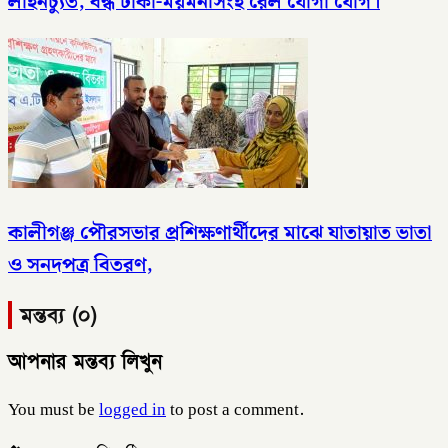
লাইনচ্যুত, বন্ধ ঢাকা-ময়মনসিংহ রেল যোগা যোগ।
কালীগঞ্জ পৌরসভার প্রশিক্ষণার্থীদের মাঝে যাতায়াত ভাতা
ও সনদপত্র বিতরণ,
মন্তব্য (০)
আপনার মন্তব্য লিখুন
You must be
logged in
to post a comment.