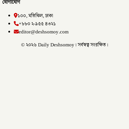
যোগাযোগ
১০০, মতিঝিল, ঢাকা
+৮৮০ ২-৯৫৫ ৪৩২১
editor@deshsomoy.com
© ২০২৬ Daily Deshsomoy। সর্বস্বত্ব সংরক্ষিত।