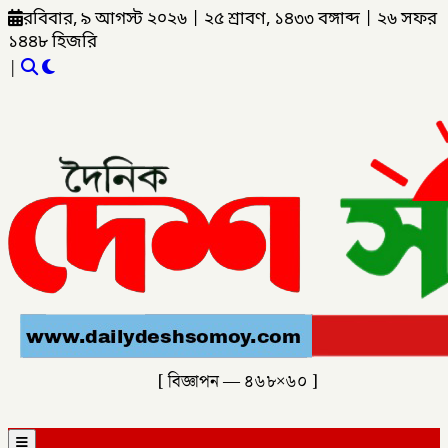
রবিবার, ৯ আগস্ট ২০২৬
|
২৫ শ্রাবণ, ১৪৩৩ বঙ্গাব্দ
|
২৬ সফর
১৪৪৮ হিজরি
|
[ বিজ্ঞাপন — ৪৬৮×৬০ ]