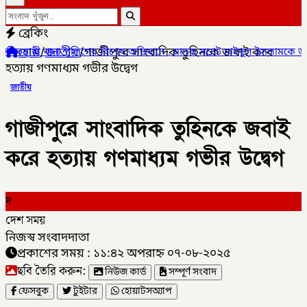
ব্রেকিং
হোম
/
জাতীয়
/
গাজীপুরে সাংবাদিক তুহিনকে জবাই করে
ের বিশেষ অভিযানে , মাদক সম্রাট মাইদুল ইসলামকে আটক ০৩ বোতল স্কাফ স
হত্যায় গণমাধ্যম গভীর উদ্বেগ
জাতীয়
গাজীপুরে সাংবাদিক তুহিনকে জবাই
করে হত্যায় গণমাধ্যম গভীর উদ্বেগ
দ
দেশ সময়
নিজস্ব সংবাদদাতা
প্রকাশের সময় : ১১:৪২ অপরাহ্ন ০৭-০৮-২০২৫
ছবি তৈরি করুন:
নিউজ কার্ড
সম্পূর্ণ সংবাদ
ফেসবুক
টুইটার
হোয়াটসঅ্যাপ