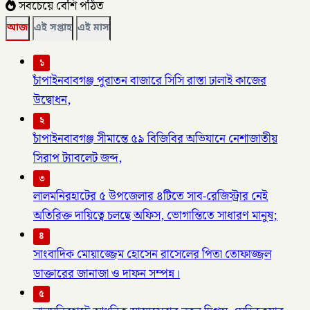
সবচেয়ে বেশি পঠিত
আজ
এই সপ্তাহ
এই মাস
১
চাঁপাইনবাবগঞ্জ পুরাতন বাজারে সিসি রাস্তা ঢালাই কাজের
উদ্বোধন,
২
চাঁপাইনবাবগঞ্জ সীমান্তে ৫৯ বিজিবির অভিযানে নেশাজাতীয়
সিরাপ ট্যাবলেট জব্দ,
৩
লালমনিরহাটের ৫ উপজেলার ৪টিতে সাব-রেজিস্ট্রার নেই
অতিরিক্ত দায়িত্বে চলছে অফিস, ভোগান্তিতে সাধারণ মানুষ;
৪
সাংবাদিক মোয়াজ্জেম হোসেন রাসেলের পিতা তোফাজ্জল
ডাক্তারের জানাজা ও দাফন সম্পন্ন।
৫