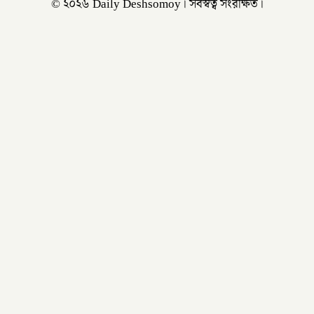
© ২০২৬ Daily Deshsomoy। সর্বস্বত্ব সংরক্ষিত।