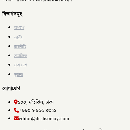
বিভাগসমূহ
অপরাধ
জাতীয়
রাজনীতি
সামাজিক
সারা দেশ
দুর্ঘটনা
যোগাযোগ
১০০, মতিঝিল, ঢাকা
+৮৮০ ২-৯৫৫ ৪৩২১
editor@deshsomoy.com