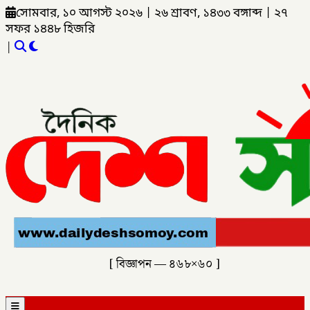
সোমবার, ১০ আগস্ট ২০২৬
|
২৬ শ্রাবণ, ১৪৩৩ বঙ্গাব্দ
|
২৭
সফর ১৪৪৮ হিজরি
|
[ বিজ্ঞাপন — ৪৬৮×৬০ ]