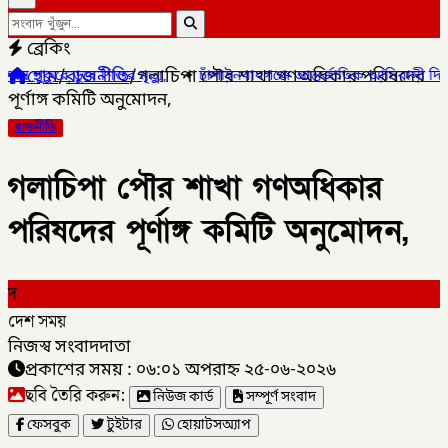
ব্রেকিং
হোম
/
রাজনীতি
/
গলাচিপা পৌর শাখা গণঅধিকার পরিষদের
 শিশুর মৃত্যু,
✦
চাঁপাইনবাবগঞ্জে আন্তর্জাতিক আদিবাসী দিবসে শোভাযাত্রা
পূর্ণাঙ্গ কমিটি অনুমোদন,
রাজনীতি
গলাচিপা পৌর শাখা গণঅধিকার
পরিষদের পূর্ণাঙ্গ কমিটি অনুমোদন,
দ
দেশ সময়
নিজস্ব সংবাদদাতা
প্রকাশের সময় : ০৬:০১ অপরাহ্ন ২৫-০৬-২০২৬
ছবি তৈরি করুন:
নিউজ কার্ড
সম্পূর্ণ সংবাদ
ফেসবুক
টুইটার
হোয়াটসঅ্যাপ