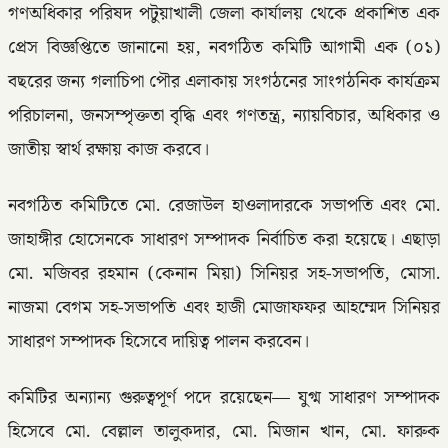
গণঅধিকার পরিষদ পটুয়াখালী জেলা কার্যালয় থেকে প্রকাশিত এক
প্রেস বিজ্ঞপ্তিতে জানানো হয়, নবগঠিত কমিটি আগামী এক (০১)
বছরের জন্য গলাচিপা পৌর এলাকায় সংগঠনের সাংগঠনিক কার্যক্রম
পরিচালনা, জনসম্পৃক্ততা বৃদ্ধি এবং গণতন্ত্র, ন্যায়বিচার, অধিকার ও
জাতীয় স্বার্থ রক্ষায় কাজ করবে।
নবগঠিত কমিটিতে মো. রেজাউল হাওলাদারকে সভাপতি এবং মো.
জাহাঙ্গীর হোসেনকে সাধারণ সম্পাদক নির্বাচিত করা হয়েছে। এছাড়া
মো. মজিবর রহমান (কেনান মিয়া) সিনিয়র সহ-সভাপতি, মোসা.
নাজমা বেগম সহ-সভাপতি এবং হাজী মোজাফফর আহম্মেদ সিনিয়র
সাধারণ সম্পাদক হিসেবে দায়িত্ব পালন করবেন।
কমিটির অন্যান্য গুরুত্বপূর্ণ পদে রয়েছেন— যুগ্ম সাধারণ সম্পাদক
হিসেবে মো. বেল্লাল তালুকদার, মো. মিজান খান, মো. ফারুক