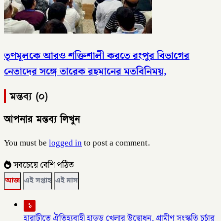
তৃণমূলকে আরও শক্তিশালী করতে রংপুর বিভাগের
নেতাদের সঙ্গে তারেক রহমানের মতবিনিময়,
মন্তব্য (০)
আপনার মন্তব্য লিখুন
You must be
logged in
to post a comment.
সবচেয়ে বেশি পঠিত
আজ
এই সপ্তাহ
এই মাস
১
হারাটীতে ঐতিহ্যবাহী হাডুডু খেলার উদ্বোধন, গ্রামীণ সংস্কৃতি চর্চার