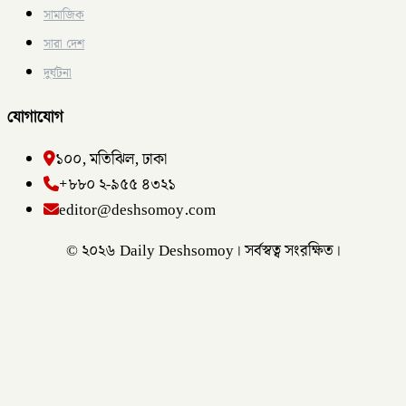
সামাজিক
সারা দেশ
দুর্ঘটনা
যোগাযোগ
১০০, মতিঝিল, ঢাকা
+৮৮০ ২-৯৫৫ ৪৩২১
editor@deshsomoy.com
© ২০২৬ Daily Deshsomoy। সর্বস্বত্ব সংরক্ষিত।