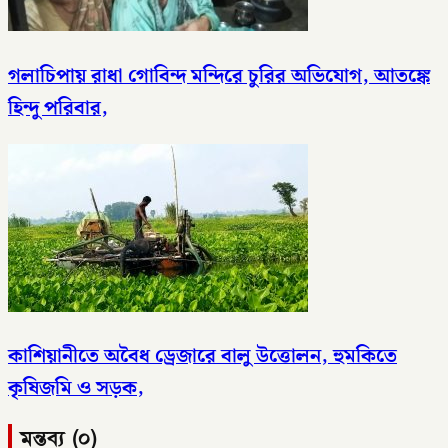
গলাচিপায় রাধা গোবিন্দ মন্দিরে চুরির অভিযোগ, আতঙ্কে
হিন্দু পরিবার,
কাশিয়ানীতে অবৈধ ড্রেজারে বালু উত্তোলন, হুমকিতে
কৃষিজমি ও সড়ক,
মন্তব্য (০)