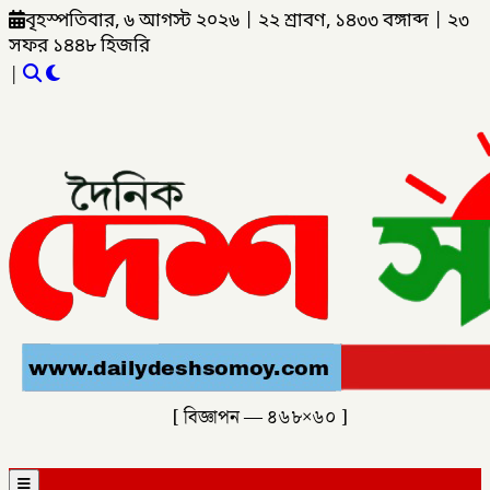
বৃহস্পতিবার, ৬ আগস্ট ২০২৬
|
২২ শ্রাবণ, ১৪৩৩ বঙ্গাব্দ
|
২৩
সফর ১৪৪৮ হিজরি
|
[ বিজ্ঞাপন — ৪৬৮×৬০ ]