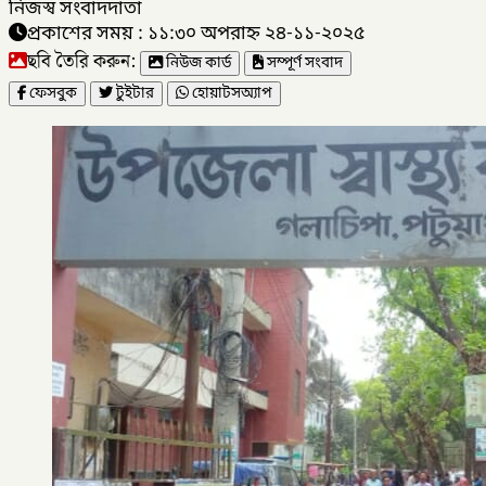
নিজস্ব সংবাদদাতা
প্রকাশের সময় : ১১:৩০ অপরাহ্ন ২৪-১১-২০২৫
ছবি তৈরি করুন:
নিউজ কার্ড
সম্পূর্ণ সংবাদ
ফেসবুক
টুইটার
হোয়াটসঅ্যাপ