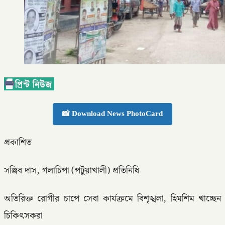
📸 Download News PhotoCard
প্রকাশিত
সঞ্জিব দাস, গলাচিপা (পটুয়াখালী) প্রতিনিধি
অতিরিক্ত রোগীর চাপে সেবা কার্যক্রমে বিশৃঙ্খলা, হিমশিম খাচ্ছেন
চিকিৎসকরা