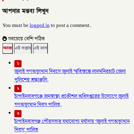
আপনার মন্তব্য লিখুন
You must be
logged in
to post a comment.
সবচেয়ে বেশি পঠিত
আজ
এই সপ্তাহ
এই মাস
১
জুলাই গণঅভ্যুত্থান দিবসে জুলাই স্মৃতিস্তম্ভে লালমনিরহাট জেলা
পুলিশের শ্রদ্ধাঞ্জলি,
২
চাঁপাইনবাবগঞ্জে জনস্বাস্থ্য প্রকৌশল অধিদপ্তরের উদ্যোগে জুলাই
গণঅভ্যুত্থান দিবস পালিত,
৩
চাঁপাইনবাবগঞ্জ পৌরসভার যথাযোগ্য মর্যাদায় ‘জুলাই গণঅভ্যুত্থান
দিবস’ পালিত