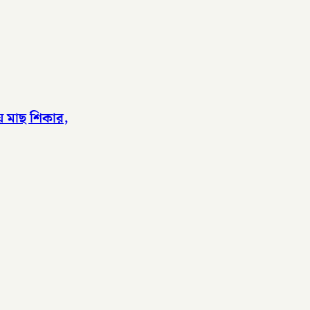
য়ে মাছ শিকার,