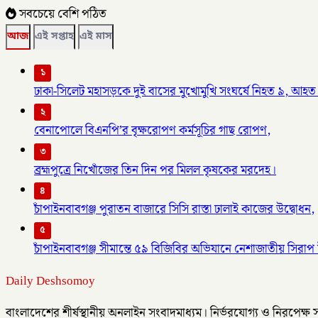
সবচেয়ে বেশি পঠিত
আজ
এই সপ্তাহ
এই মাস
১
ঢাকা-সিলেট মহাসড়কে দুই বাসের মুখোমুখি সংঘর্ষে নিহত ৯, আহত
২
বেনাপোলে বিএনপি’র বৃক্ষরোপণ কর্মসূচির গাছ রোপণ,
৩
ব্রহ্মপুত্রে নিখোঁজের তিন দিন পর মিলল কৃষকের মরদেহ।
৪
চাঁপাইনবাবগঞ্জ পুরাতন বাজারে সিসি রাস্তা ঢালাই কাজের উদ্বোধন,
৫
চাঁপাইনবাবগঞ্জ সীমান্তে ৫৯ বিজিবির অভিযানে নেশাজাতীয় সিরাপ ট
Daily Deshsomoy
বাংলাদেশের শীর্ষস্থানীয় অনলাইন সংবাদমাধ্যম। নির্ভরযোগ্য ও নিরপেক্ষ