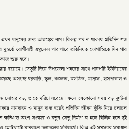
খন মানুষের জন্য আতঙ্কের নাম। বিকল্প পথ না থাকায় প্রতিদিন শত
হুর্তে রোগীবাহী এম্বুলেন্স পারাপারে প্রতিনিয়ত ভোগান্তিতে দিন পার
ই কাজ শুরু হবে।
স্থায় রয়েছে। সেতুটি দিয়ে উপজেলা শহরের সাথে পানপট্টি ইউনিয়নের
ে রয়েছে অসংখ্য ঘরবাড়ি, স্কুল, কলেজ, মসজিদ, মাদ্রাসা, হাসপাতাল ও
ে লোহার রড, তাতে মরিচা ধরেছে। ফলে যেকোনো সময় বড় দুর্ঘটনা
াকায় যানবাহন ও মানুষ বাধ্য হয়েই প্রতিদিন জীবন ঝুঁকি নিয়ে চলাচল
তিগ্রস্ত অংশ সংস্কার ও নতুন সেতু নির্মাণ না হলে বিচ্ছিন্ন হতে দুই
 ও ছোটখাটো যানবাহন চলাচলের সুবিধার্থে। কিন্তু এই সমস্যার সমাধান