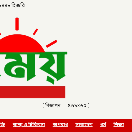
১৪৪৮ হিজরি
[ বিজ্ঞাপন — ৪৬৮×৬০ ]
ক্তি
স্বাস্থ্য ও চিকিৎসা
অপরাধ
সারাদেশ
ধর্ম
শিক্ষা