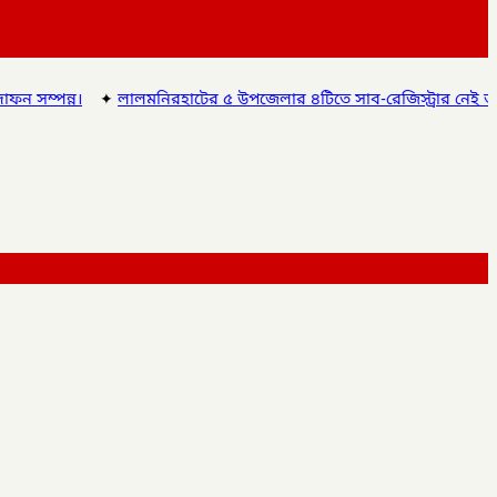
মনিরহাটের ৫ উপজেলার ৪টিতে সাব-রেজিস্ট্রার নেই অতিরিক্ত দায়িত্বে চলছে 