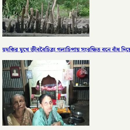
হুমকির মুখে জীববৈচিত্র্য গলাচিপায় সংরক্ষিত বনে বাঁধ দি