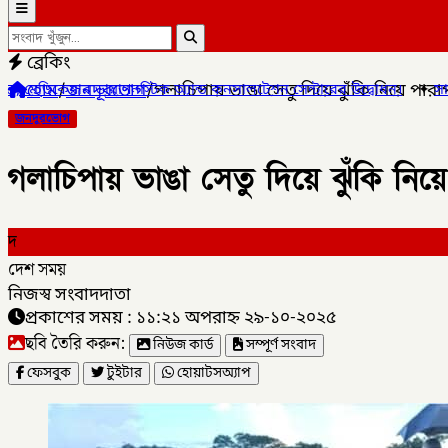
ব্রেকিং
হোম
/
জনদূরভোগ
/
গলাচিপায় ভাঙা সেতু দিয়ে ঝুঁকি নিয়ে পারা
গনস্টিক অ্যান্ড কনসালটেশন সেন্টারের উদ্বোধন।
✦
সাংবাদিক মোয়াজ্জেম হো
জনদূরভোগ
গলাচিপায় ভাঙা সেতু দিয়ে ঝুঁকি নিয়
দ
দেশ সময়
নিজস্ব সংবাদদাতা
প্রকাশের সময় : ১১:২১ অপরাহ্ন ২৯-১০-২০২৫
ছবি তৈরি করুন:
নিউজ কার্ড
সম্পূর্ণ সংবাদ
ফেসবুক
টুইটার
হোয়াটসঅ্যাপ