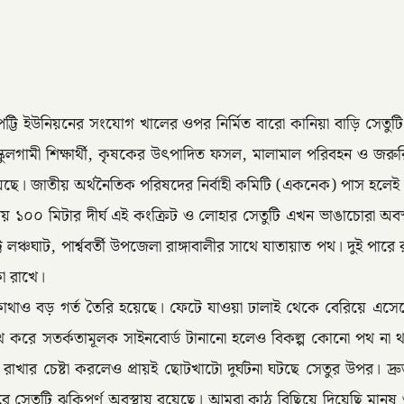
টি ইউনিয়নের সংযোগ খালের ওপর নির্মিত বারো কানিয়া বাড়ি সেতুটি এ
কুলগামী শিক্ষার্থী, কৃষকের উৎপাদিত ফসল, মালামাল পরিবহন ও জরুরি মু
 হয়েছে। জাতীয় অর্থনৈতিক পরিষদের নির্বাহী কমিটি (একনেক) পাস হলে
্রায় ১০০ মিটার দীর্ঘ এই কংক্রিট ও লোহার সেতুটি এখন ভাঙাচোরা অব
ঞ্চঘাট, পার্শ্ববর্তী উপজেলা রাঙ্গাবালীর সাথে যাতায়াত পথ। দুই পার
কা রাখে।
োথাও বড় গর্ত তৈরি হয়েছে। ফেটে যাওয়া ঢালাই থেকে বেরিয়ে এসেছ
্লেখ করে সতর্কতামূলক সাইনবোর্ড টানানো হলেও বিকল্প কোনো পথ না থ
ার চেষ্টা করলেও প্রায়ই ছোটখাটো দুর্ঘটনা ঘটছে সেতুর উপর। দ্রুত ক্ষ
রে সেতুটি ঝুকিপূর্ণ অবস্থায় রয়েছে। আমরা কাঠ বিছিয়ে দিয়েছি মানুষ