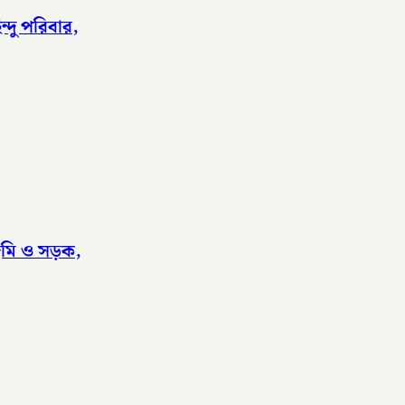
্দু পরিবার,
জমি ও সড়ক,