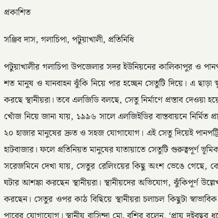
প্রকাশিত
সঞ্জিব দাস, গলাচিপা, পটুয়াখালী, প্রতিনিধি
পটুয়াখালীর গলাচিপা উপজেলার সদর ইউনিয়নের কালিকাপুর ও পানপট্
শত মানুষ ও যানবাহন ঝুঁকি নিয়ে পার হচ্ছেন সেতুটি দিয়ে। এ ছাড়া স্
করছে স্থানীয়রা। তবে এলজিডি বলছে, সেতু নির্মাণে প্রস্তাব দেওয়া
খোঁজ নিয়ে জানা যায়, ১৯৯৬ সালে এলজিইডির বাস্তবায়নে নির্মিত প
২০ হাজার মানুষের দ্রুত ও সহজ যোগাযোগ। এই সেতু দিয়েই পানপট্টি ল
হাটবাজার। ফলে প্রতিনিয়ত মানুষের যাতায়াতে সেতুটি গুরুত্বপূর্ণ ভূমি
সরেজমিনে দেখা যায়, সেতুর রেলিংয়ের কিছু অংশ ভেঙে গেছে, ক
ঘটার আশঙ্কা করছেন স্থানীয়রা। স্থানীয়দের অভিযোগ, ঝুঁকিপূর্ণ উল
করছেন। সেতুর ওপর কাঠ বিছিয়ে স্থানীয়রা চলাচল কিছুটা স্বাভাবিক রাখ
পারের যোগাযোগ। স্থানীয় বাসিন্দা মো. বশির বলেন, ‘প্রায় দুইবছর ধ