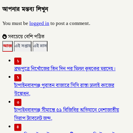
আপনার মন্তব্য লিখুন
You must be
logged in
to post a comment.
সবচেয়ে বেশি পঠিত
আজ
এই সপ্তাহ
এই মাস
১
ব্রহ্মপুত্রে নিখোঁজের তিন দিন পর মিলল কৃষকের মরদেহ।
২
চাঁপাইনবাবগঞ্জ পুরাতন বাজারে সিসি রাস্তা ঢালাই কাজের
উদ্বোধন,
৩
চাঁপাইনবাবগঞ্জ সীমান্তে ৫৯ বিজিবির অভিযানে নেশাজাতীয়
সিরাপ ট্যাবলেট জব্দ,
৪