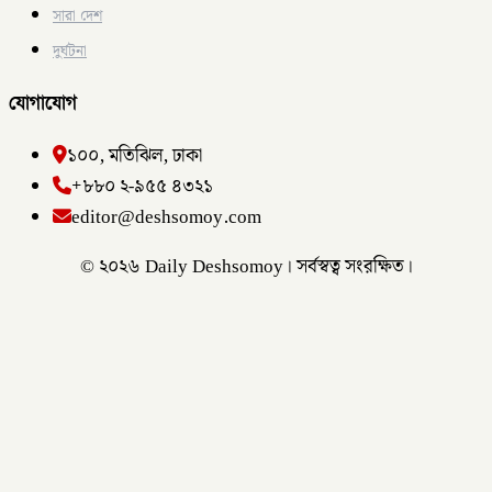
সারা দেশ
দুর্ঘটনা
যোগাযোগ
১০০, মতিঝিল, ঢাকা
+৮৮০ ২-৯৫৫ ৪৩২১
editor@deshsomoy.com
© ২০২৬ Daily Deshsomoy। সর্বস্বত্ব সংরক্ষিত।