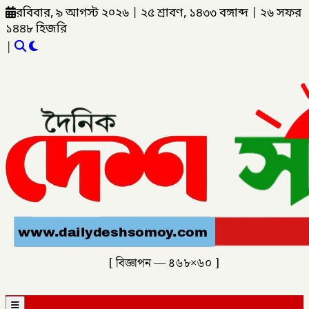
রবিবার, ৯ আগস্ট ২০২৬
|
২৫ শ্রাবণ, ১৪৩৩ বঙ্গাব্দ
|
২৬ সফর
১৪৪৮ হিজরি
|
[ বিজ্ঞাপন — ৪৬৮×৬০ ]