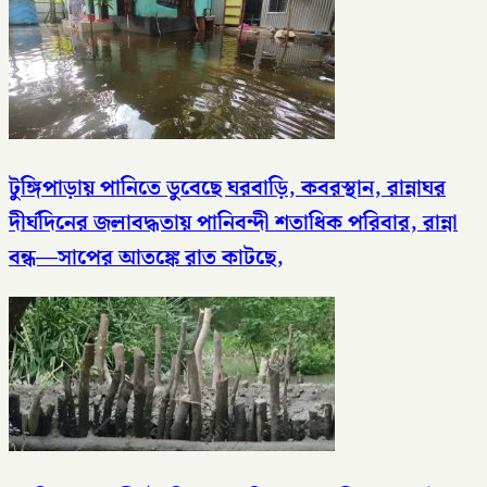
টুঙ্গিপাড়ায় পানিতে ডুবেছে ঘরবাড়ি, কবরস্থান, রান্নাঘর
দীর্ঘদিনের জলাবদ্ধতায় পানিবন্দী শতাধিক পরিবার, রান্না
বন্ধ—সাপের আতঙ্কে রাত কাটছে,