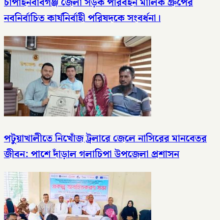
চাঁপাইনবাবগঞ্জ জেলা সড়ক পরিবহন মালিক গ্রুপের
নবনির্বাচিত কার্যনির্বাহী পরিষদকে সংবর্ধনা।
পটুয়াখালীতে নিখোঁজ ট্রলারে জেলে নাসিরের মানবেতর
জীবন: পাশে দাঁড়াল গলাচিপা উপজেলা প্রশাসন