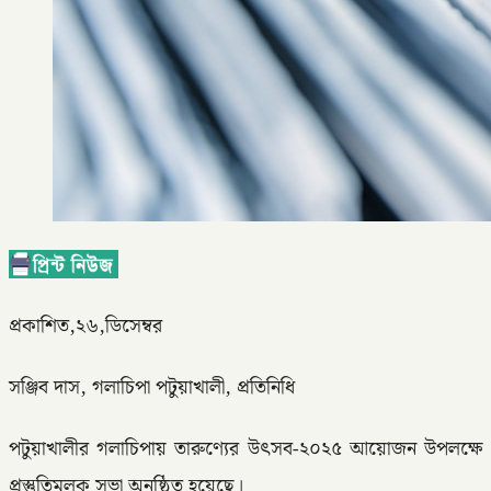
প্রকাশিত,২৬,ডিসেম্বর
সঞ্জিব দাস, গলাচিপা পটুয়াখালী, প্রতিনিধি
পটুয়াখালীর গলাচিপায় তারুণ্যের উৎসব-২০২৫ আয়োজন উপলক্ষে
প্রস্তুতিমূলক সভা অনুষ্ঠিত হয়েছে।