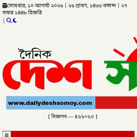
সোমবার, ১০ আগস্ট ২০২৬
|
২৬ শ্রাবণ, ১৪৩৩ বঙ্গাব্দ
|
২৭
সফর ১৪৪৮ হিজরি
|
[ বিজ্ঞাপন — ৪৬৮×৬০ ]