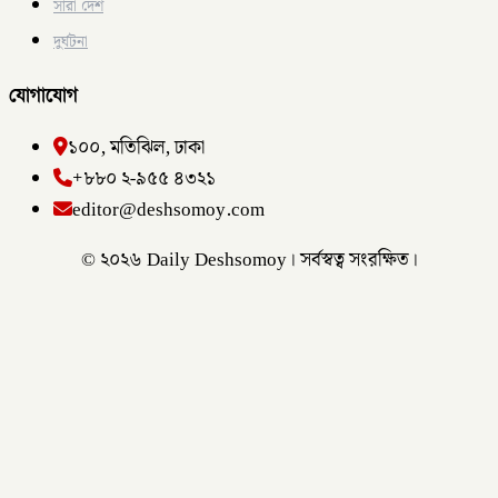
সারা দেশ
দুর্ঘটনা
যোগাযোগ
১০০, মতিঝিল, ঢাকা
+৮৮০ ২-৯৫৫ ৪৩২১
editor@deshsomoy.com
© ২০২৬ Daily Deshsomoy। সর্বস্বত্ব সংরক্ষিত।