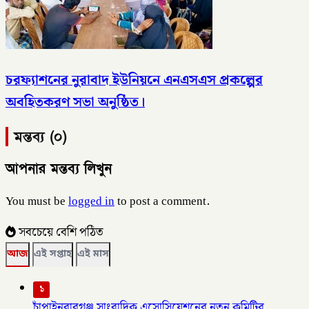
চরফ্যাশনের নুরাবাদ ইউনিয়নে এনএসএস প্রকল্পের
অবহিতকরণ সভা অনুষ্ঠিত।
মন্তব্য (০)
আপনার মন্তব্য লিখুন
You must be
logged in
to post a comment.
সবচেয়ে বেশি পঠিত
আজ
এই সপ্তাহ
এই মাস
১
চাঁপাইনবাবগঞ্জ সাংবাদিক এসোসিয়েশনের নতুন কমিটির