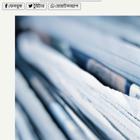
ফেসবুক
টুইটার
হোয়াটসঅ্যাপ