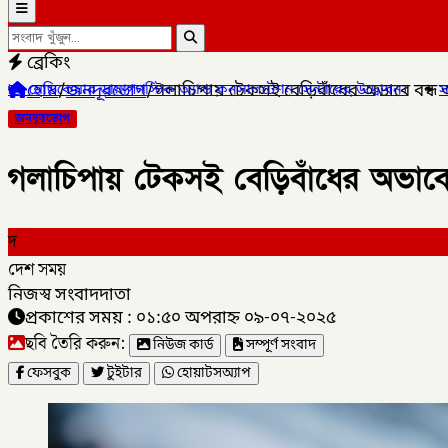
ব্রেকিং
হোম
/
জনদূরভোগ
/
গলাচিপায় টেকসই বেড়িবাঁধের অভাবে বন্ধ
স্টিক অ্যান্ড কনসালটেশন সেন্টারের উদ্বোধন।
✦
সাংবাদিক মোয়াজ্জেম হোসে
জনদূরভোগ
গলাচিপায় টেকসই বেড়িবাঁধের অভাবে
দ
দেশ সময়
নিজস্ব সংবাদদাতা
প্রকাশের সময় : ০১:৫০ অপরাহ্ন ০৯-০৭-২০২৫
ছবি তৈরি করুন:
নিউজ কার্ড
সম্পূর্ণ সংবাদ
ফেসবুক
টুইটার
হোয়াটসঅ্যাপ