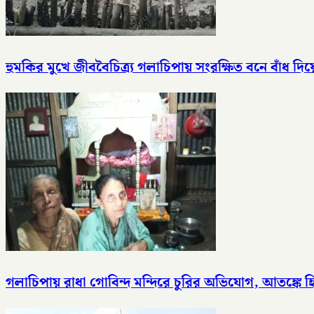
হুমকির মুখে জীববৈচিত্র্য গলাচিপায় সংরক্ষিত বনে বাঁধ দি
গলাচিপায় রাধা গোবিন্দ মন্দিরে চুরির অভিযোগ, আতঙ্কে হিন