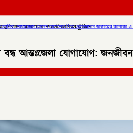
 আন্তঃজেলা যোগাযোগ: জনজীবন চরম ঝুঁকিতে ।
ন রাসেলের পিতা তোফাজ্জল ডাক্তারের জানাজা ও দাফন সম্পন্ন।
✦
লালমন
 বন্ধ আন্তঃজেলা যোগাযোগ: জনজীবন 