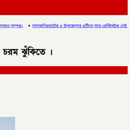
িরহাটের ৫ উপজেলার ৪টিতে সাব-রেজিস্ট্রার নেই অতিরিক্ত দায়িত্বে চলছে অফ
চরম ঝুঁকিতে ।