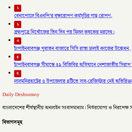
১
বেনাপোলে বিএনপি’র বৃক্ষরোপণ কর্মসূচির গাছ রোপণ,
২
ব্রহ্মপুত্রে নিখোঁজের তিন দিন পর মিলল কৃষকের মরদেহ।
৩
চাঁপাইনবাবগঞ্জ পুরাতন বাজারে সিসি রাস্তা ঢালাই কাজের উদ্বোধন,
৪
চাঁপাইনবাবগঞ্জ সীমান্তে ৫৯ বিজিবির অভিযানে নেশাজাতীয় সিরাপ ট
৫
লালমনিরহাটের ৫ উপজেলার ৪টিতে সাব-রেজিস্ট্রার নেই অতিরিক্ত 
Daily Deshsomoy
বাংলাদেশের শীর্ষস্থানীয় অনলাইন সংবাদমাধ্যম। নির্ভরযোগ্য ও নিরপেক্ষ
বিভাগসমূহ